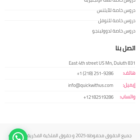
دروس خاصة للآيلتس
دروس خاصة للتوفل
دروس خاصة لدوولينجو
اتصل بنا
831 East 4th street US Mn, Duluth
هاتف:
251-9286 (218) 1+
إيميل:
info@quickwithus.com
واتساب:
12182519286+
جميع الحقوق محفوظة 2025 و حقوق الملكية الفكرية محفوظة