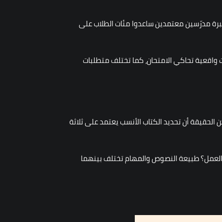
أحدث إصدارات 2025 من دور النشر العالمية مثل Cambridge وBarron’s وCollins إضافة إلى خبرة مدرّسين معتمدين ساعدوا مئات الطلاب على
ات واقعية تحاكي الامتحان، كما تختلف متطلبات
ن الحقيقة أن تحديد الكتاب الأنسب يعتمد على ثلاثة
 الجامعي أم لاختبار IELTS General Training لأغراض الهجرة أو العمل؟ طبيعة النصوص والمهام تختلف بينهما