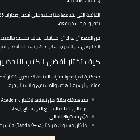
والكتابة والتحدث.
تحقيق درجات مرتفعة.
من المهم أن ندرك أن احتياجات الطالب تختلف: فالمبتد
الأكاديمي عن التدريب العام. لذلك جمعنا لك أفضل ا
كيف تختار أفضل الكتب للتحضير ل
مع كثرة المراجع والخيارات المتاحة قد يكون اختيار أف
عوامل رئيسية: الهدف والمستوى والاستراتيجية.
حدد هدفك بدقة
وبالتالي تختلف المراجع التي تحتاج إليها.
قيّم مستواك الحالي
:
إذا كان مستواك مبتدئاً (Band 4.0–5.5) فأنت بحاجة إلى كتب تأسيسية تبسط المهارات وتشرح الأساسيات بوضوح.