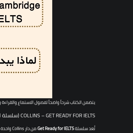
يتضمن الكتاب شرحاً واضحاً لفصول الاستماع والقراءة 
COLLINS – GET READY FOR IELTS (سلسلة المهارات الأربع)
تُعد سلسلة
Get Ready for IELTS
من دار Collins واحدة من أكثر المصادر الموصى بها في مواقع متخصصة لتدريس اللغة الإنجليزية لغير الناطقين بها.