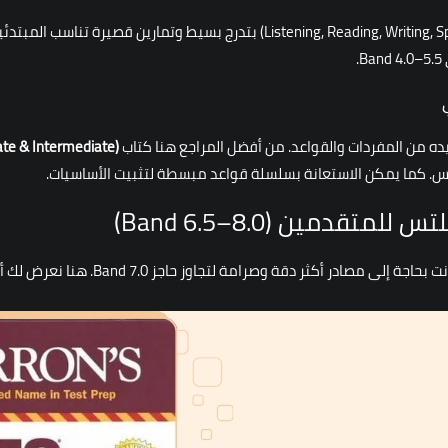
تقدم هذه السلسلة كتباً منفصلة لكل مهارة (stening, Reading, Writing, Speaking
.
يده من المفردات والقواعد. من أفضل المراجع هنا كتاب
ate & Intermediate)
آيلتس. كما يمكن الاستعانة بسلسلة قواعد مبسطة لتثبيت الأساسيات.
تقدمين (Band 6.5–8.0)
إذا كنت قد وصلت إلى مستوى متقدم في التحض