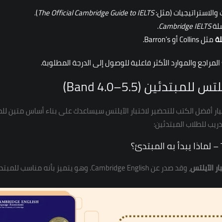
الاستراتيجيات (مثل:
The Official Cambridge Guide to IELTS
).
لة
Cambridge IELTS
.
ة
مثل Collins أو Barron’s.
اجع والموارد الأكثر فاعلية للوصول إلى الدرجة المطلوبة.
تدئين (Band 4.0–5.5)
ار أفضل الكتب للتحضير لاختبار الآيلتس سيساعدك على بناء أساس متين للمهار
ريب للطلاب المبتدئين:
ار الآيلتس
، وقد صدر عن Cambridge English. وهو يتمي