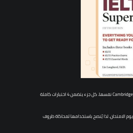
المرجع الأكثر موثوقية لأنها تحتوي على اختبارات حقيقية من الأعوام السابقة صادرة عن Cambridge English نفسها. كل جزء يتضمن 4 اختبارات كاملة
لتجربة واقعية تشبه يوم الامتحان. لذا يُنصح باستخدامها لمحاكاة ظروف