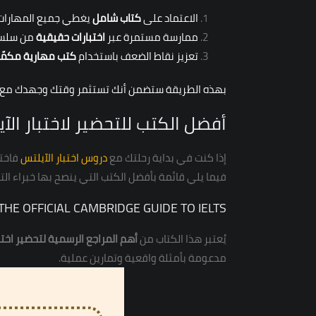
الاعتماد على
كتاب شامل
يغطي جميع المهارات و
ممارسة مستمرة عبر
اختبارات حقيقية
من سلس
تعزيز نقاط الضعف باستخدام
كتب مهارية مكمّل
بهذه الطريقة ستضمن أنك تستثمر وقتك وجهدك مع المر
أفضل الكتب للتحضير لاختبار الآيلتس للمب
إذا كنت في بداية رحلتك مع
دروس اختبار الآيلتس
فاختي
فيما يلي قائمة بأفضل الكتب التي ينصح بها خبراء التد
THE OFFICIAL CAMBRIDGE GUIDE TO IELTS – لماذا يبدأ به المبتدئ؟
يُعتبر هذا الكتاب من
أهم المراجع الرسمية لتحضير اختب
مدعومة بأمثلة واقعية وتمارين عملية.