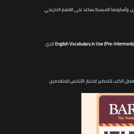
Li) بتدرج بسيط وتمارين قصيرة تناسب المبتدئين. وأسلوبها المبسط يساعد على الفهم التدريجي
English Vocabulary in Use (Pre-Intermedi
الذي
ير فأنت بحاجة إلى مصادر أكثر دقة وصرامة لتجاوز حاجز Band 7.0. هنا نعرض لك أفضل الكتب للتحضير لاختبار الآيلتس للمتقدمين