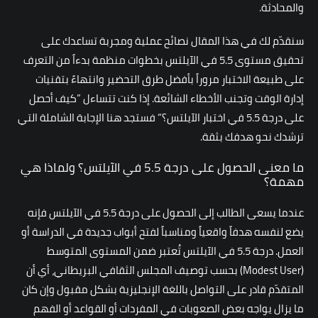
والمحادثة.
سنقدّم لك في هذا المقال نصائح عملية ومجربة تساعدك على
تحقيق مستوى 5.5 في الآيلتس بخطوات منظمة بدءاً من التعرف
على طبيعة الاختبار مروراً بأفضل طرق التحضير وانتهاءً بتقنيات
إدارة الوقت وتجنب الأخطاء الشائعة. إذا كنت تتساءل ”كيف أحصل
على درجة 5.5 في اختبار الآيلتس؟“ فستجد هنا الإجابة الشاملة التي
ترشدك نحو هدفك بثقة.
ما معنى الحصول على درجة 5.5 في الآيلتس؟ ولماذا هي
مهمة؟
عندما يسعى الطالب إلى الحصول على درجة 5.5 في الآيلتس فإنه
يضع لنفسه هدفاً واقعياً ومناسباً لفتح أبواب جديدة في الدراسة أو
العمل. درجة 5.5 في الآيلتس تُعتبر ضمن المستوى المتوسط
(Modest User) بحسب توصيف المجلس الثقافي البريطاني، أي أن
المتقدّم قادر على التواصل باللغة الإنجليزية بشكل مقبول وإن كان
ما يزال يواجه بعض الصعوبات في المفردات أو القواعد أو الفهم