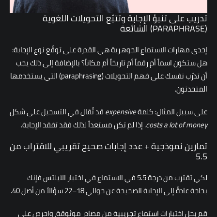
تدريب على تنبؤ الإجابة وتتبّع التحويلات اللغوية
(PARAPHRASE) الشائعة
إحدى مهارات الاستماع الجوهرية هي القدرة على توقّع نوع الإجابة:
هل ستكون اسماً أم رقماً أم تاريخاً أم مكاناً؟ بالإضافة إلى ذلك يجب
أن تدرّب نفسك على فهم التحويلات (paraphrasing) التي يستخدمها
المتحدثون.
على سبيل المثال: كلمة
expensive
قد تُقال في التسجيل على شكل
costs a lot of money
. إذا لم تكن مستعداً لذلك فقد تفقد الإجابة.
تمارين نموذجية + عدد إجابات صحيح تقريبي للاقتراب من
5.5
لكي تقترب من درجة 5.5 في الاستماع في اختبار الآيلتس فإنك
بحاجة عادةً إلى الإجابة الصحيحة عن حوالي 18–22 سؤالاً من أصل 40.
قم بحل اختبارات استماع تجريبية من مصادر موثوقة، واحرص على