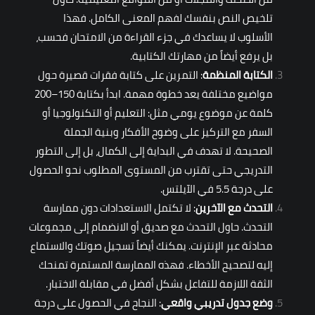
تلخيص النص بنفسك لفهم المعنى الكامل. فهذا
الأسلوب لا يساعدك في جزء القراءة من الامتحان فحسب،
بل يرفع أيضاً من مهارتك الكتابية.
الكتابة المنظمة
: التمرين على كتابة فقرات قصيرة حول
مواضيع مختلفة يعد خطوة مهمة. ابدأ بكتابة 150–200
كلمة عن موضوع يومي مثل: التعليم أو التكنولوجيا أو
السفر مع التركيز على وضوح الأفكار وبنية الجملة
الصحيحة. لا تهدف في البداية إلى الكمال، بل إلى التطور
التدريجي حتى تقترب من المستوى المطلوب نحو الحصول
على درجة 5.5 في الآيلتس.
التحدث مع الآخرين
: لا تكتمل الاستعدادات دون ممارسة
التحدث. حاول التحدث مع صديق أو الانضمام إلى مجموعات
محادثة عبر الإنترنت. يمكنك أيضاً تسجيل صوتك والاستماع
إليه لتصحيح الأخطاء. فهذه الممارسة المستمرة تمنحك
الثقة اللازمة للتفاعل بشكل أفضل في مقابلة الاختبار.
وضع جدول تدريبي واقعي
: النجاح في الحصول على درجة