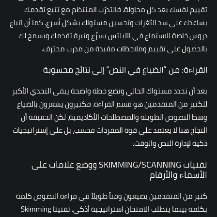
تقييم نفسك بعد كل محاولة. فالتدرّب المنتظم مع تتبع تقدمك
يساعدك على سد الثغرات وتحسين مستواك بشكل أسرع. كما أن اتباع
دروس خاصة للاستماع في الآيلتس
يسرِّع وتيرة تقدمك ويسمح لك
بالحصول على تقييم وملاحظات مفيدة من مدرب محترف.
القراءة: من ”الضياع في النص“ إلى نتائج محسوبة
بعد أن تحدد مستواك الحالي وتضع خطة واضحة يبقى التحدي الأكبر
للكثير من المتقدمين هو قسم القراءة. فكثيرون يشعرون بالضياع
وسط النصوص الطويلة والمصطلحات الأكاديمية، لكن الحقيقة أن
النجاح هنا لا يعتمد على قوة المفردات فحسب، بل على إستراتيجيات
ذكية لإدارة النص والوقت.
تقنيات SKIMMING/SCANNING ووضع علامات على
الأسماء والأرقام
كثير من المتقدمين يضيعون وقتاً طويلاً في قراءة النصوص كلمة
بكلمة بينما يتطلب الامتحان استراتيجية أذكى. تقنيتا Skimming