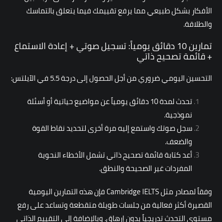
الأفكار بشكل طبيعي مما يرفع تقييمك فيما يتعلق بالتماسك
والطلاقة.
تمارين 10 دقائق يومياً: تسجيل صوتي + إعادة الاستماع
+ قائمة تصحيح ذاتي
التحسين اليومي ضروري من أجل الحصول إلى درجة 5.5 في الآيلتس:
تحدث لمدة 10 دقائق يومياً عن مواضيع حياتية أو أسئلة
نموذجية.
سجل صوتك واستمع إليه مرة أخرى لتحديد نقاط القوة
والضعف.
أعد كتابة قائمة تصحيح ذاتي تشمل الأخطاء النحوية
المفردات غير الصحيحة والنطق.
وفقاً لمصادر مثل Cambridge IELTS فإن هذه التمارين اليومية
القصيرة أكثر فعالية من جلسات طويلة متقطعة وتساعد على رفع
مستوى التحدث تدريجياً بدون إرهاق. وبالإضافة إلى التقييم الذاتي