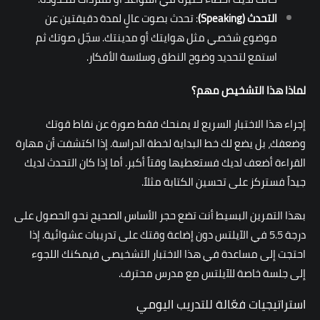
التحدث
(Speaking)
: تحدث بصوت عالٍ لمدة دقيقتين عن
موضوع شخصي مثل هوايتك أو مدينتك. سجّل صوتك ثم
استمع لتحديد وضوح النطق وسلاسة الأفكار.
لماذا هذا التشخيص مهم؟
إجراء هذا الاختبار السريع لا يمنحك فقط صورة عن نقاط قوتك
وضعفك، بل يضع لك خط البداية لخطة الدراسة. إذا اكتشفت أن مهارة
القراءة أضعف لديك فستعطيها وقتاً أكبر. أما إذا كان التحدث لديك
جيداً فستركز على تحسين الكتابة مثلاً.
بهذا التمرين البسيط أنت تضع حجر الأساس الصحيح نحو الحصول على
درجة 5.5 في الآيلتس دون إضاعة وقتك على تدريبات عشوائية. إذا
احتجت إلى مساعدة في هذا الاختبار التشخيصي فيمكنك اللجوء
إلى
جلسة خاصة للآيلتس مع مدرس محترف
.
استراتيجيات فعّالة للتدريب اليومي