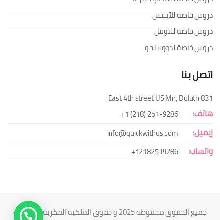
دروس خاصة للآيلتس
دروس خاصة للتوفل
دروس خاصة لدوولينجو
اتصل بنا
831 East 4th street US Mn, Duluth
هاتف:
251-9286 (218) 1+
إيميل:
info@quickwithus.com
واتساب:
12182519286+
جميع الحقوق محفوظة 2025 و حقوق الملكية الفكرية محفوظة
هل تحتاج مساعدة؟