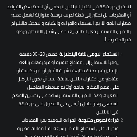
لتحقيق درجة 5.5 في اختبار الآيلتس لا يكفي أن تحفظ بعض القواعد
أو المفردات، بل تحتاج إلى خطة تدريب يومية متوازنة تشمل جميع
مهارات اللغة الأربع: الاستماع والقراءة والكتابة والتحدث. فالالتزام
بالتدريب المستمر يجعل الطالب يعتاد على شكل الامتحان ويطور
قدراته تدريجياً.
الاستماع اليومي للغة الإنجليزية
: خصص 20–30 دقيقة
يومياً للاستماع إلى مقاطع صوتية أو فيديوهات باللغة
الإنجليزية. يمكنك متابعة نشرات الأخبار أو البودكاست أو
مقاطع من اختبارات آيلتس سابقة. يجب أن يكون التركيز
على فهم الفكرة العامة أولاً ثم ملاحظة التفاصيل
الصغيرة. وهذا التدريب المستمر يساعد على تحسين الفهم
السمعي وهو عامل رئيسي في الحصول على درجة 5.5
في الآيلتس.
قراءة نصوص متنوعة
: القراءة اليومية تعزز المفردات
وتدربك على استخراج الأفكار بسرعة. اقرأ مقالات قصيرة
من الصحف والمجلات أو من المواقع التعليمية. حاول