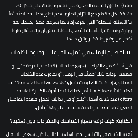
فقط). لذا فإن القاعدة الذهبية هي تقسيم وقتك على شكل 20
دقيقة لكل مقطع مع الالتزام الصارم بعدم تجاوز هذا الحد. ابدأ دائماً
بـ”الأسئلة السهلة“ التي تعرف إجاباتها بسرعة، فهذا يمنحك ثقة
ويترك وقتاً كافياً للأسئلة الأصعب لاحقاً. لا تنسَ أن ترك سؤال فارغاً
أخطر من وضع إجابة غير واثق منها.
انتباه صارم للإملاء في ”ملء الفراغات“ وقيود الكلمات
في أسئلة ملء الفراغات (Fill in the gaps) قد تخسر الدرجة حتى لو
فهمت الإجابة لأنك أخطأت في الإملاء أو تجاوزت عدد الكلمات
المطلوب. إذا كانت التعليمات تقول: “No more than two words” فلا
تكتب ثلاثاً مهما كلف الأمر. كذلك انتبه للأحرف الكبيرة (capital
letters) عند كتابة أسماء أعلام أو في بدايات الجمل. فهذه التفاصيل
الصغيرة قد تحدد ما إذا كنت ستحصل على 5.5 أو أقل.
الكتابة: كيف ترفع معيار التماسك والمفردات دون تعقيد؟
تُعتبر الكتابة في الآيلتس تحدياً أساسياً للطلاب الذين يسعون للانتقال