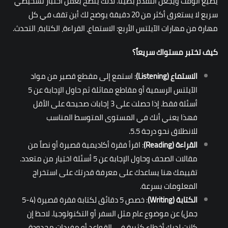
يضيع الوقت ويجعل التقدم بطيئاً. لذلك يُنصح بعمل اختبار تشخيصي
سريع لا يستغرق أكثر من 20 دقيقة يوضح لك أين تقف في كل
مهارة من مهارات الآيلتس الأربع: الاستماع، القراءة، الكتابة، التحدث.
كيف تختبر مستواك سريعاً؟
الاستماع
(Listening)
: استمع إلى مقطع قصير من مواد
الآيلتس الرسمية أو مقاطع مماثلة ثم حاول الإجابة عن 5
أسئلة فقط. إذا حصلت على 3 إجابات صحيحة على الأقل
فهذا يعني أنك في المستوى المتوسط المناسب
للانطلاق نحو درجة 5.5.
القراءة
(Reading)
: اقرأ فقرة أكاديمية قصيرة أو نصاً من
مقالات الصحف وحاول الإجابة عن 5 أسئلة اختيار من متعدد.
تقييمك هنا يساعدك على معرفة قدرتك على استخراج
المعلومات بسرعة.
الكتابة
(Writing)
: خصص 5 دقائق لكتابة فقرة قصيرة (4-5
جمل) عن موضوع عام مثل السفر أو التكنولوجيا. لاحظ إن
كانت لديك أخطاء كثيرة في القواعد أو مفردات محدودة.