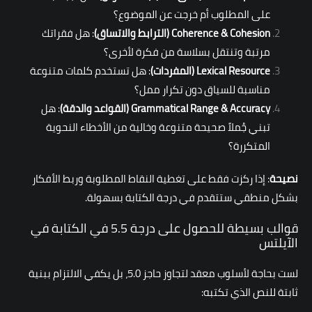
على المطلوب أم خرجت عن الموضوع؟
Coherence & Cohesion
(الترابط والاتساق)
: هل فقراتك
مرتبة وتنتقل بسلاسة من فكرة لأخرى؟
Lexical Resource
(المفردات)
: هل تستخدم كلمات متنوعة
مناسبة للسياق دون تكرار ممل؟
Grammatical Range & Accuracy
(القواعد والدقة)
: هل
تبني جُملاً صحيحة متنوعة وخالية من الأخطاء النحوية
المتكررة؟
نصيحة
: إذا ركزت فقط على تغطية النقاط المطلوبة وربط الأفكار
بشكل منطقي ستتقدم في درجة الكتابة بسهولة.
قوالب بسيطة للحصول على درجة 5.5 في الكتابة في
الآيلتس
لست بحاجة لأسلوب معقد لتجاوز حاجز 5.0، بل يكفي الالتزام ببنية
ثابتة للنص الذي تكتبه: