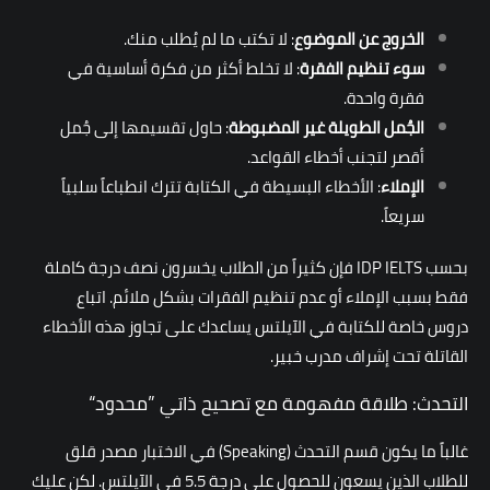
الخروج عن الموضوع
: لا تكتب ما لم يُطلب منك.
سوء تنظيم الفقرة
: لا تخلط أكثر من فكرة أساسية في
فقرة واحدة.
الجُمل الطويلة غير المضبوطة
: حاول تقسيمها إلى جُمل
أقصر لتجنب أخطاء القواعد.
الإملاء
: الأخطاء البسيطة في الكتابة تترك انطباعاً سلبياً
سريعاً.
بحسب IDP IELTS فإن كثيراً من الطلاب يخسرون نصف درجة كاملة
فقط بسبب الإملاء أو عدم تنظيم الفقرات بشكل ملائم. اتباع
دروس خاصة للكتابة في الآيلتس
يساعدك على تجاوز هذه الأخطاء
القاتلة تحت إشراف مدرب خبير.
التحدث: طلاقة مفهومة مع تصحيح ذاتي ”محدود“
غالباً ما يكون قسم التحدث (Speaking) في الاختبار مصدر قلق
للطلاب الذين يسعون للحصول على درجة 5.5 في الآيلتس. لكن عليك