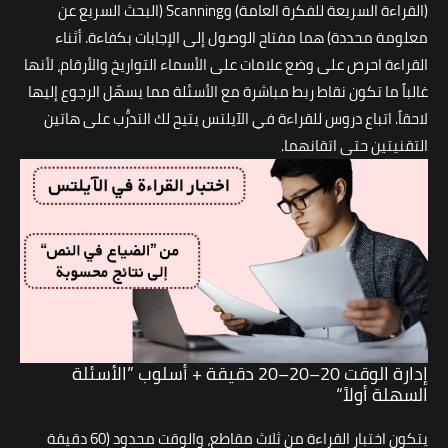
(القراءة السريعة للفكرة العامة) وScanning (البحث السريع عن
معلومة محددة) هما مفتاح الوصول إلى الإجابات بكفاءة. أثناء
القراءة احرص على وضع علامات على الأسماء التواريخ والأرقام، لأنها
غالباً ما تكون نقاط ربط مباشرة مع الأسئلة مما يسهّل الرجوع إليها
لاحقاً. اتباع
دروس للقراءة في الآيلتس
يتيح لك التدرُّب على هاتين
التقنيتين حتى اتقانهما.
إدارة الوقت 20–20–20 دقيقة + أسلوب ”الأسئلة
السهلة أولاً“
يتكون اختبار القراءة من ثلاث مقاطع، والوقت محدود (60 دقيقة