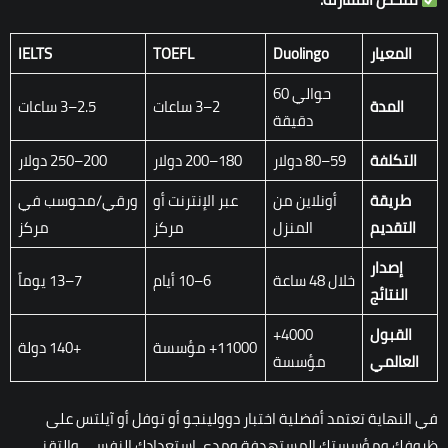
المعيار
Duolingo
TOEFL
IELTS
حوالي 60
المدة
2–3 ساعات
2.5–3 ساعات
دقيقة
التكلفة
59–80 دولار
180–200 دولار
200–250 دولار
طريقة
أونلاين من
عبر الإنترنت أو
ورقي/محوسب في
التقديم
المنزل
مركز
مركز
إصدار
خلال 48 ساعة
6–10 أيام
7–13 يوماً
النتائج
القبول
4000+
11000+ مؤسسة
+140 دولة
العالمي
مؤسسة
في النهاية تعتمد أفضلية اختبار دوولينجو أو توفل أو آيلتس على
ظروفك ومؤسستك المستهدفة ومدى استعدادك النفسي والتقني