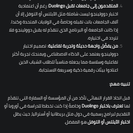
المتقدمون إلى جامعات تقبل
Duolingo
: رغم أن اعتمادية
اختبار دوولينجو ليست شاملة مثل الآيلتس أو التوفل إلا أن
آلاف الجامعات باتت تقبله وخاصةً في الولايات المتحدة وكندا.
إذا كانت الجامعة أو البرنامج الذي تتقدّم له يقبل دوولينجو فلا
تتردد في اختياره.
من يفضّل واجهة حديثة وتجربة تفاعلية
: تصميم اختبار
دوولينجو يعتمد على الذكاء الاصطناعي ويمنحك تجربة أكثر
تفاعلية وسلاسة مما يجعله مناسباً للطلاب الشباب الذين
اعتادوا بيئات رقمية ذكية وسريعة الاستجابة.
تنبيه مهم:
قبل اتخاذ القرار النهائي تأكد من أن المؤسسة أو السفارة التي تتقدّم
لها
تعترف باختبار
Duolingo
وخاصةً إذا كنت تخطط للدراسة في أوروبا أو
التقديم لبرامج رسمية في دول مثل بريطانيا أو أستراليا، حيث يظل
اختبار الآيلتس أو التوفل
هو المفضل.