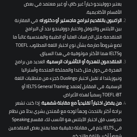
يعتبر دوولينجو خياراً غير كافٍ أو غير معتمد في بعض
الأقسام الأكاديمية.
الراغبون بالتقديم لبرامج ماجستير أو دكتوراه
: في المقارنة
بين الآيلتس والتوفل واختبار دوولينجو نجد أن البرامج
المتقدمة مثل الدراسات العليا أو الطبية والهندسية غالباً ما
تضع شروطاً صارمة بشأن نوع اختبار اللغة المطلوب. TOEFL
وIELTS هما الأكثر موثوقية في هذا السياق.
المتقدمون للهجرة أو التأشيرات الرسمية
: العديد من برامج
الهجرة في دول مثل كندا والمملكة المتحدة وأستراليا
ونيوزيلندا لا تقبل اختبار Duolingo كجزء من متطلبات اللغة
الرسمية. في المقابل يُعتمد IELTS General Training أو
TOEFL iBT رسمياً لهذه الأغراض.
من يفضل اختباراً تقليدياً مع مقابلة شفهية
: إذا كنت تشعر
براحة أكثر بالتحدث وجهاً لوجه مع مُمتحن بشري بدلاً من نظام
محوسب فإن اختبار الآيلتس هو الأنسب لك. فقسم Speaking
في IELTS يتم في مقابلة حقيقية مما يمنح بعض المتقدمين
شعوراً أكبر بالثقة والتحكم.