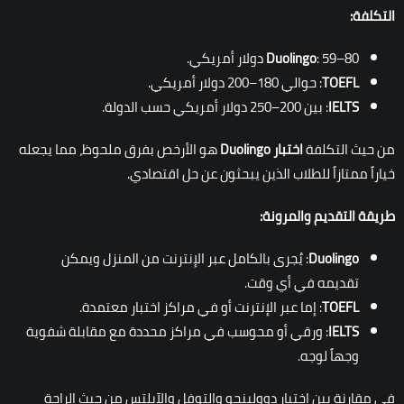
التكلفة:
: 59–80 دولار أمريكي.
Duolingo
TOEFL
: حوالي 180–200 دولار أمريكي.
IELTS
: بين 200–250 دولار أمريكي حسب الدولة.
من حيث التكلفة
اختبار
Duolingo
هو الأرخص بفرق ملحوظ، مما يجعله
خياراً ممتازاً للطلاب الذين يبحثون عن حل اقتصادي.
طريقة التقديم والمرونة:
Duolingo
: يُجرى بالكامل عبر الإنترنت من المنزل ويمكن
تقديمه في أي وقت.
TOEFL
: إما عبر الإنترنت أو في مراكز اختبار معتمدة.
IELTS
: ورقي أو محوسب في مراكز محددة مع مقابلة شفوية
وجهاً لوجه.
في مقارنة بين اختبار دوولينجو والتوفل والآيلتس من حيث الراحة