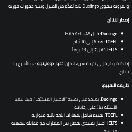
والمرونة يتفوق Duolingo لأنه يُقدَّم من المنزل ويتيح حجوزات فورية.
إصدار النتائج:
Duolingo
: خلال 48 ساعة فقط.
TOEFL
: بعد 6 إلى 10 أيام.
IELTS
: خلال 7 إلى 13 يوماً.
إذا كنت بحاجة إلى نتيجة سريعة فإن
اختبار دوولينجو
هو الأسرع بلا
منازع.
طريقة التقييم:
Duolingo
: يعتمد على تقنية ”الاختبار المتكيّف“، حيث تتغير
الأسئلة بناءً على إجاباتك.
TOEFL
: تقييم شامل لمهارات اللغة بآلية متوازنة.
IELTS
: اختبار تقليدي يفصل بين المهارات مع مقابلة شفهية
مباشرة.