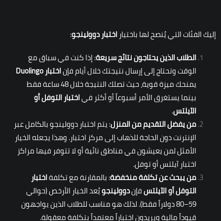
إليك الفئات التي يُنصح لها باختيار
اختبار دوولينجو
:
الطلاب الذين يحتاجون نتائج سريعة
: إذا كنت في سباق مع
الوقت وتحتاج إلى إرسال نتيجتك خلال أيام فإن
اختبار
Duolingo
يمنحك ميزة قوية، حيث تصلك النتيجة خلال 48 ساعة فقط
بينما يستغرق الأمر أسبوعاً أو أكثر في
اختبار التوفل أو
الآيلتس
.
من يفضل التقديم من المنزل
: يتم اختبار دوولينجو بالكامل عبر
الإنترنت دون الحاجة للذهاب إلى مركز اختبار. وهذا يجعله الخيار
الأمثل لمن يعيشون في مناطق نائية أو لا تتوفر فيها مراكز
اختبار آيلتس أو توفل.
من يبحث عن تكلفة منخفضة
: بالمقارنة مع تكلفة
اختبار
التوفل أو الآيلتس
فإن
دوولينجو
يُعد الخيار الأرخص (حوالي
59–80 دولاراً فقط). لذلك هو مناسب للطلاب الذين يواجهون
قيوداً مالية ويريدون اختباراً معتمداً بتكلفة معقولة.