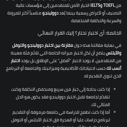
من
TOEFL
و
IELTS
الخيار الآمن للمتقدمين إلى مؤسسات عالية
التصنيف أو لأغراض رسمية بينما يُعد
دوولينجو
مناسباً أكثر للمرونة
والسرعة والتكلفة المنخفضة.
الخاتمة: أي اختبار تختار؟ إليك القرار النهائي
في نهاية مقالتنا هذه حول
مقارنة بين اختبار دوولينجو والتوفل
والآيلتس
يتضح أن لكل اختبار ميزاته الخاصة التي تلائم فئة معينة
من المتقدمين. لا يوجد اختبار ”أفضل“ على الإطلاق بل يوجد
اختبار
أنسب لك
حسب احتياجاتك الأكاديمية وميزانيتك والجامعة أو البرنامج
الذي تنوي التقديم له.
إذا كنت بحاجة إلى خيار مرن سريع ومنخفض التكلفة وكنت
تتقدّم لجامعة تقبل اختبار دوولينجو فقد يكون هو الحل
المثالي لك.
أما إذا كنت تطمح للدراسة في جامعة مرموقة أو التقديم
لبرنامج دراسات عليا أو الهجرة فإن اختبار الآيلتس أو التوفل