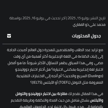
تاريخ النشر يوليو 15, 2025 | آخر تحديث في يوليو 16, 2025 بواسطة
محمد علي ذو الفقاري
جدول المحتويات
مع تزايد عدد الطلاب والمتقدمين للهجرة حول العالم أصبحت الحاجة
إلى إثبات الكفاءة في اللغة الإنجليزية أكثر أهمية من أي وقت
مضى. وفي هذا السياق يظهر التساؤل الأكثر شيوعاً: ما هو أفضل
اختبار لغة إنجليزية يمكنني اختياره؟ هل أختار اختبار دوولينجو
(Duolingo) السريع والحديث؟ أم أتجه إلى الاختبارات التقليدية
المعروفة مثل التوفل (TOEFL) أو الآيلتس (IELTS)؟
في هذا المقال نقدم لك
مقارنة بين اختبار دوولينجو والتوفل
والآيلتس
بشكل شامل من حيث المدة والتكلفة وطريقة التقديم
بالإضافة إلى مدى قبول كل اختبار لدى الجامعات العالمية.