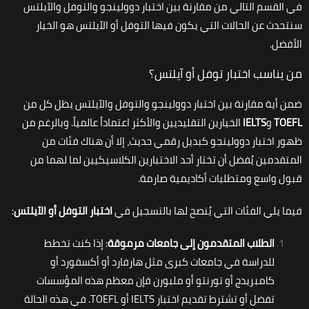
في القسم التالي من مقارنة بين اختبار دوولينجو والتوفل والآيلتس
سنتحدث عن الحالات التي يكون فيها التوفل أو الآيلتس هو الخيار
الأفضل.
من يناسب اختبار توفل أو آيلتس؟
ضمن أية مقارنة بين اختبار دوولينجو والتوفل والآيلتس يظل كل من
TOEFL
و
IELTS
الخيارين التقليديين والأكثر اعتماداً عالمياً. وبالرغم من
ظهور اختبار دوولينجو كبديل رقمي حديث، إلا أن هناك فئات من
المتقدمين يُفضل أن تختار أحد الاختبارين الكلاسيكيين لما لهما من
قبول واسع ومتطلبات أكاديمية صارمة.
فيما يلي الفئات التي يُنصح لها بالتسجيل في
اختبار التوفل أو الآيلتس
:
الطلاب المتقدمون إلى جامعات مرموقة
: إذا كنت تخطط
للدراسة في جامعات كبرى مثل هارفارد أو أكسفورد أو
كامبريدج أو تورنتو أو ملبورن فإن معظم هذه المؤسسات
تفضل أو تشترط تقديم اختبار IELTS أو TOEFL. في هذه الحالة