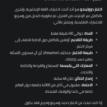
اختبار دوولينجو
هو أحد أحدث اختبارات اللغة الإنجليزية، ويُجرى
بالكامل عبر الإنترنت من المنزل. تم تطويره كبديل مرن وسريع
للاختبارات التقليدية، ويتميّز بالآتي:
المدة
: حوالي 60 دقيقة فقط.
طريقة التقديم
: أونلاين بالكامل دون الحاجة للذهاب إلى
مركز اختبار.
طبيعة الاختبار
: متكيّف (Adaptive)، أي أن مستوى الأسئلة
يتغير حسب إجاباتك.
المهارات التي يقيسها
: الاستماع والقراءة والكتابة
والتحدث.
إصدار النتائج
: خلال 48 ساعة.
الاعتماد
: مقبول في أكثر من 4,000 جامعة حول العالم
خاصة في كندا والولايات المتحدة.
إذا كنت تبحث عن اختبار حديث وسريع ومريح فقد يكون