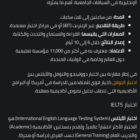
الإنجليزية في السياقات الجامعية. أهم ما يميّزه:
المدة
: من ساعتين إلى ثلاث ساعات.
طريقة التقديم
: عبر الإنترنت (iBT) أو في مراكز اختبار معتمدة.
المهارات التي يقيسها
: القراءة والاستماع والتحدث والكتابة.
إصدار النتائج
: خلال 6 إلى 10 أيام.
الاعتماد
: معترف به في أكثر من 11,000 مؤسسة تعليمية
حول العالم وخاصة في الولايات المتحدة.
في إطار مقارنة بين اختبار دوولينجو والتوفل والآيلتس يبرز
اختبار التوفل
كخيار قوي للمتقدمين للدراسة في أمريكا أو البرامج
الأكاديمية التي تتطلب تحليل نصوص أكاديمية معقدة.
اختبار IELTS
اختبار الآيلتس
(International English Language Testing System) هو
الاختبار الأكثر انتشاراً عالمياً، ويُقدم بنسختين: الأكاديمية (Academic)
والتدريب العام (General Training) حسب الغرض (دراسة أو هجرة).