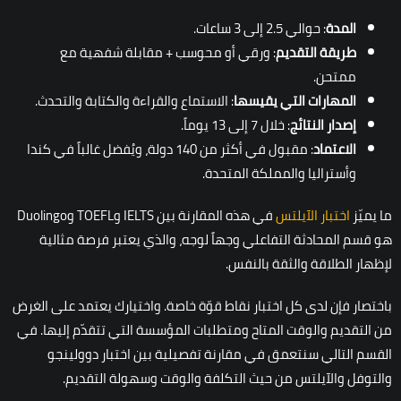
المدة
: حوالي 2.5 إلى 3 ساعات.
طريقة التقديم
: ورقي أو محوسب + مقابلة شفهية مع
ممتحن.
المهارات التي يقيسها
: الاستماع والقراءة والكتابة والتحدث.
إصدار النتائج
: خلال 7 إلى 13 يوماً.
الاعتماد
: مقبول في أكثر من 140 دولة، ويُفضل غالباً في كندا
وأستراليا والمملكة المتحدة.
ما يميّز
اختبار الآيلتس
في هذه المقارنة بين IELTS وTOEFL وDuolingo
هو قسم المحادثة التفاعلي وجهاً لوجه، والذي يعتبر فرصة مثالية
لإظهار الطلاقة والثقة بالنفس.
باختصار فإن لدى كل اختبار نقاط قوّة خاصة. واختيارك يعتمد على الغرض
من التقديم والوقت المتاح ومتطلبات المؤسسة التي تتقدّم إليها. في
القسم التالي سنتعمق في مقارنة تفصيلية بين اختبار دوولينجو
والتوفل والآيلتس من حيث التكلفة والوقت وسهولة التقديم.