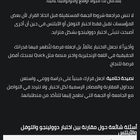
يقدمان لك قبولاً أوسع وموثوقية عالية.
لا تنسَ مراجعة شروط الجهة المستقبِلة قبل اتخاذ القرار، لأن بعض
المؤسسات تقبل فقط اختبار التوفل أو الآيلتس في حين أن أخرى
أصبحت تتبنّى اختبار دوولينجو بشكل متزايد.
وأخيراً لا تجعل الاختبار عائقاً، بل اجعله فرصة لتُظهر فيها قدراتك
الحقيقية في اللغة الإنجليزية واختر منصة مثل
Quick
تمنحك أفضل
فرصة للنجاح.
نصيحة ختامية
: اجعل قرارك مبنياً على دراسة ووعي، واستعن
بجداول المقارنة والمصادر الرسمية لكل اختبار، ولا تتردد في التواصل
مع الجامعة أو الجهة التي تطمح إليها للتأكد من متطلباتها.
أسئلة شائعة حول مقارنة بين اختبار دوولينجو والتوفل
والآيلتس