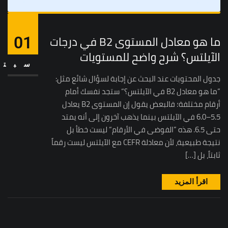
ما هو معادل المستوى B2 في درجات
01
الآيلتس؟ شرح واضح للمستويات
سبتم
جدول المحتويات عند البحث عن إجابة لسؤال شائع مثل:
”ما هو معادل B2 في الآيلتس؟“ ستجد نفسك أمام
أرقام مختلفة؛ فالبعض يقول إن المستوى B2 يعادل
5.5–6.0 في الآيلتس بينما يذهب آخرون إلى أنه يمتد
حتى 6.5. هذه ”الفوضى في الأرقام“ ليست خطأ بل
نتيجة طبيعية، لأن معادلة CEFR مع الآيلتس ليست رقماً
ثابتاً، بل […]
اقرأ المزيد