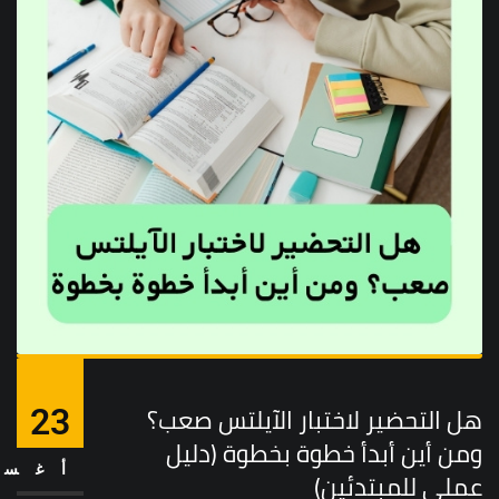
هل التحضير لاختبار الآيلتس صعب؟
23
ومن أين أبدأ خطوة بخطوة (دليل
أغس
عملي للمبتدئين)