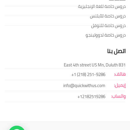
دروس خاصة للغة الإنجليزية
دروس خاصة للآيلتس
دروس خاصة للتوفل
دروس خاصة لدوولينجو
اتصل بنا
831 East 4th street US Mn, Duluth
هاتف:
251-9286 (218) 1+
إيميل:
info@quickwithus.com
واتساب:
12182519286+