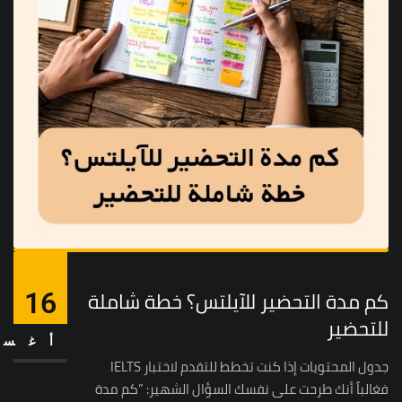
كم مدة التحضير للآيلتس؟ خطة شاملة
16
للتحضير
أغس
جدول المحتويات إذا كنت تخطط للتقدم لاختبار IELTS
فغالباً أنك طرحت على نفسك السؤال الشهير: ”كم مدة