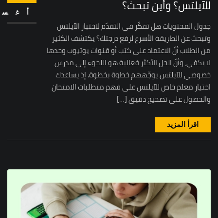
للآيلتس؟ وأين تبحث؟
أغس
جدول المحتويات هل تفكّر في التقدّم لاختبار الآيلتس
وتبحث عن الطريقة الأسرع لرفع درجتك؟ يكتشف الكثير
من الطلاب أنّ الاعتماد على كتب أو قنوات يوتيوب وحدها
لا يكفي، وأنّ الحل الأكثر فعالية هو اللجوء إلى مدرس
خصوصي للآيلتس يوجّههم خطوة بخطوة. إذ يساعدك
اختيار معلم خاص للآيلتس على فهم متطلبات الامتحان
والحصول على تصحيح دقيق […]
اقرأ المزيد