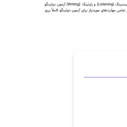
با حضور در دوره‌های خصوصی دولینگو ارائه شده توسط مؤسسه کوییک، می‌توانید در مهارت‌های اسپیکینگ (Speaking)، ریدینگ (Reading)، لیسنینگ (Listening) و رایتینگ (Writing) آزمون دولینگو
امی مهارت‌های موردنیاز برای آزمون دولینگو کاملاً بروز