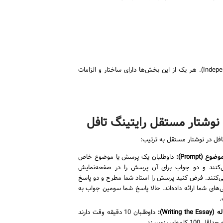
همان‌طور که گفتیم، آزمون رایتینگ تافل شامل دو بخش اصلی است: نوشتار یکپارچه (Integrated Writing) و نوشتار مستقل (Independent Writing). هر یک از این بخش‌ها دارای ساختار و الزامات
نوشتار مستقل رایتینگ تافل
افل در نوشتار مستقل به ترتیب:
وضوع (
Prompt
):
داوطلبان یک پرسش یا موضوع خاص
‌کنند و دو جواب برای آن پرسش را در صفحه‌نمایش
‌کنند. فرض کنید پرسش را استاد شما مطرح و دو پاسخ
ی‌های شما ارائه داده‌اند. حالا پاسخ شما سومین جواب به
.
ه (
Writing the Essay
):
داوطلبان 10 دقیقه وقت دارند