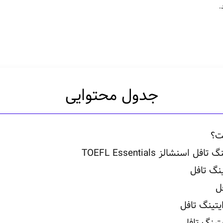
.
جدول محتوایی
ت؟
اسنشالز TOEFL Essentials
نگ تافل
ل
یتینگ تافل