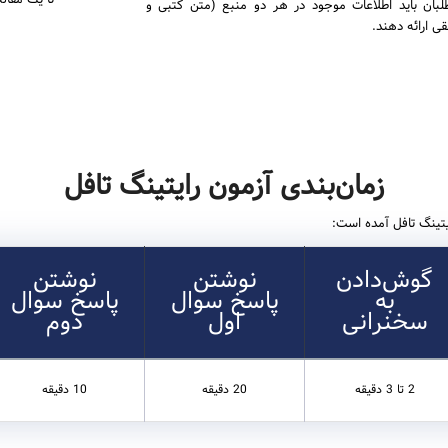
تا یک مقاله حداقل 100
له، داوطلبان باید اطلاعات موجود در هر دو منبع (متن کتبی و
ی ارائه دهند.
زمان‌بندی آزمون رایتینگ تافل
یتینگ تافل آمده است:
گوش‌دادن
نوشتن
نوشتن
به
پاسخ سوال
پاسخ سوال
سخنرانی
اول
دوم
2 تا 3 دقیقه
20 دقیقه
10 دقیقه