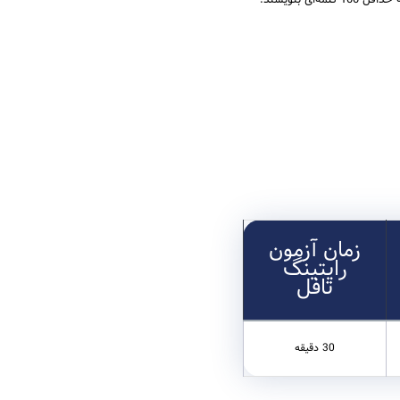
 کلمه‌ای بنویسند.
زمان آزمون
رایتینگ
تافل
30 دقیقه