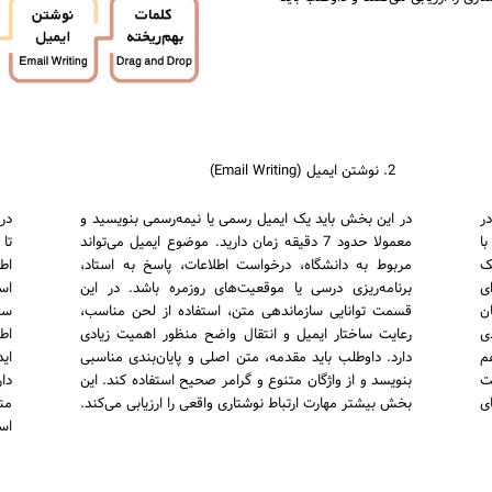
نوشتن ایمیل (Email Writing)
در
در این بخش باید یک ایمیل رسمی یا نیمه‌رسمی بنویسید و
با
معمولا حدود 7 دقیقه زمان دارید. موضوع ایمیل می‌تواند
تا
یک
مربوط به دانشگاه، درخواست اطلاعات، پاسخ به استاد،
اط
ی
برنامه‌ریزی درسی یا موقعیت‌های روزمره باشد. در این
اس
ن
قسمت توانایی سازماندهی متن، استفاده از لحن مناسب،
سپ
ی
رعایت ساختار ایمیل و انتقال واضح منظور اهمیت زیادی
اط
م
دارد. داوطلب باید مقدمه، متن اصلی و پایان‌بندی مناسبی
اید
ت
بنویسد و از واژگان متنوع و گرامر صحیح استفاده کند. این
دا
ی
بخش بیشتر مهارت ارتباط نوشتاری واقعی را ارزیابی می‌کند.
مت
اس