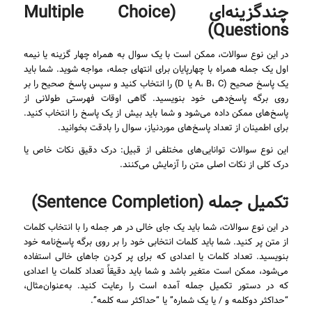
چندگزینه‌ای (Multiple Choice
Questions)
در این نوع سوالات، ممکن است با یک سوال به همراه چهار گزینه یا نیمه
اول یک جمله همراه با چهارپایان برای انتهای جمله، مواجه شوید. شما باید
یک پاسخ صحیح (A، B، C یا D) را انتخاب کنید و سپس پاسخ صحیح را بر
روی برگه پاسخ‌دهی خود بنویسید. گاهی اوقات فهرستی طولانی از
پاسخ‌های ممکن داده می‌شود و شما باید بیش از یک پاسخ را انتخاب کنید.
برای اطمینان از تعداد پاسخ‌های موردنیاز، سوال را بادقت بخوانید.
این نوع سوالات توانایی‌های مختلفی از قبیل: درک دقیق نکات خاص یا
درک کلی از نکات اصلی متن را آزمایش می‌کنند.
تکمیل جمله (Sentence Completion)
در این نوع سوالات، شما باید یک جای خالی در هر جمله را با انتخاب کلمات
از متن پر کنید. شما باید کلمات انتخابی خود را بر روی برگه پاسخ‌نامه خود
بنویسید. تعداد کلمات یا اعدادی که برای پر کردن جاهای خالی استفاده
می‌شود، ممکن است متغیر باشد و شما باید دقیقاً تعداد کلمات یا اعدادی
که در دستور تکمیل جمله آمده است را رعایت کنید. به‌عنوان‌مثال،
“حداکثر دوکلمه و / یا یک شماره” یا “حداکثر سه کلمه”.