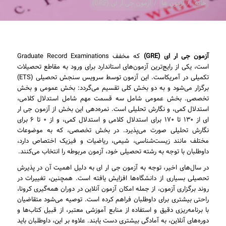
خانه
/
آزمون ها
/
آزمون جی ار ای (GRE)
آزمون جی ار ای (GRE)
که مخفف Graduate Record Examinations
است، یکی از رایج‌ترین آزمون‌های استاندارد برای ورود به مقاطع تحصیلات
تکمیلی در آمریکاست. این آزمون توسط سرویس سنجش تحصیلی (ETS)
برگزار می‌شود و به دو بخش کلی تقسیم می‌گردد: بخش عمومی و بخش
تخصصی. بخش عمومی شامل سه قسمت مهم شامل استدلال کلامی،
استدلال کمی، و نگارش تحلیلی است. نمره‌دهی این بخش از آزمون جی ار
ای از ۱۳۰ تا ۱۷۰ برای استدلال کلامی و استدلال کمی، و از ۰ تا ۶ برای
نگارش تحلیلی صورت می‌پذیرد. در بخش تخصصی، که به موضوعات
مختلف مانند زیست‌شناسی، شیمی، ریاضیات و فیزیک اختصاص دارد،
داوطلبان با توجه به رشته تحصیلی خود، آزمون مربوطه را انتخاب می‌کنند.
در سال‌های اخیر، توجه به آزمون جی ار ای به دلیل اهمیت آن در پذیرش
تحصیلی بسیاری از دانشگاه‌ها افزایش یافته است. همچنین، تغییرات در
روند برگزاری آزمون، از جمله امکان آزمون آنلاین در دوران همه‌گیری کرونا،
راحتی بیشتری برای داوطلبان فراهم کرده است. توصیه می‌شود متقاضیان
با برنامه‌ریزی دقیق و استفاده از منابع آموزشی معتبر، از قبیل کتاب‌ها و
دوره‌های آنلاین، به آمادگی بیشتری دست یابند. علاوه بر این، داوطلبان باید