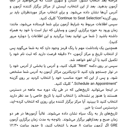
مرحله بعد انتخاب کشور، استان و شهری است که می‌خواهید در آنجا
آزمون بدهید. بعد از این انتخاب، لیستی از مراکز برگزار کننده آزمون و
آدرس آن‌ها نشان داده می‌شود. و برای انتخاب مرکز موردنظرتان باید بر
روی گزینه“Continue to Seat Selection” کلیک کنید.
سپس اطلاعات مربوط به شرایط آزمون برای شما فرستاده می‌شود، مانند؛
زمان ورود به حوزه برگزاری آزمون و وسایلی که نیاز است با خود به همراه
داشته باشید ( شما می توانید بعدا برگردید و این اطلاعات را دوباره مرور
کنید).
همچنین یک یادداشت مهم با رنگ قرمز وجود دارد که به شما می‌گوید پس
از انتخاب تاریخ و مرکز آزمون، ۲۰ دقیقه فرصت دارید که ثبت نام خود را
تکمیل کنید یا آن لغو خواهد شد.
سپس بر روی دکمه “Next” کلیک کنید، و آدرس یا بخشی از آدرس خود را
در نوار جستجو وارد کنید تا نزدیکترین مراکز آزمون به آدرس شما مشخص
شود. و پس از این که حوزه مناسب خود را انتخاب کردید بر روی گزینه
“Schedule an Appointment.” کلیک کنید.
در اینجا می‌توانید تاریخ‌هایی که در طی یک دوره سه ماهه در دسترس
هستند یا هنوز پر نشده‌اند را انتخاب کنید یا تاریخ خاصی را مد نظر دارید
انتخاب کنید تا ببینید آیا مرکز برگزار کننده برای روزی که انتخاب کرده¬اید،
دردسترس است یا خیر.
تاریخ‌های باز به رنگ سیاه نشان داده می‌شوند. غالباً آزمون‌ها در هر دو
زمان صبح و بعدازظهر برگزار می‌شوند. باتوجه به مدت زمان برگزاری آزمون
GRE اگر آزمون ساعت ۸ صبح را انتخاب کنید، تا حدود ساعت ۱۲:۳۰