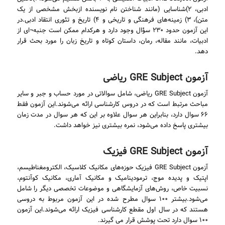
ادبی، ۲)شناسایی (مانند شناختن نام نویسنده ازبخش مشخصی از یک
متن)، ۳) زمینه‌های فرهنگی و تاریخی و ۴) تاریخ و تئوری انتقاد ادبی.در
این آزمون حدود ۲۳۰ سؤال وجود دارد و هرکدام ممکن است جنبه¬ای از
ادبیات، مانند مقاله، رمان، داستان کوتاه و تاریخ زبان را مورد بحث قرار
دهد.
آزمون‌ GRE Subject ریاضی
آزمون‌ GRE Subject ریاضی، شامل سوالاتی در مورد حساب و جبر و سایر
مباحث مرتبط است که در دروس کارشناسی ارائه می‌شوند.این آزمون فقط
۶۶ سوال دارد، بنابراین هر سوال علاوه بر این که هر سوال در مدت زمان
بیشتری پاسخ داده می‌شود، نمره بیشتری نیز خواهد داشت.
آزمون‌ GRE Subject فیزیک
آزمون‌ GRE Subject فیزیک حوزه‌های مکانیک کلاسیک، الکترومغناطیسم،
اپتیک و پدیده موج، ترمودینامیک و مکانیک آماری، مکانیک کوآنتوم،
نسبیت خاص، روش‌های آزمایشگاهی و موضوعات تخصصی دیگر را شامل
می‌شود.بیشتر ۱۰۰ سوال مطرح شده در این آزمون مربوط به دروسی
هستند که در سال اول مقطع کارشناسی فیزیک ارائه می‌شوند.این آزمون
۱۰۰ سوال دارد تحت پوشش قرار می گیرند.