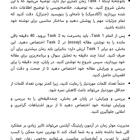
باتوجه‌به اینکه Task 1 زمان کمتری نیاز دارد، توصیه می‌شود که با این
بخش شروع کنید. به توصیف، خلاصه‌نویسی یا توضیح اطلاعات داده
شده بپردازید (آکادمیک) یا نامه‌ای را بنویسید (جنرال). دقت کنید که
تمام جزئیات مهم را پوشش دهید و ساختار مناسبی برای نوشته خود
داشته باشید.
پس از اتمام Task 1، باید به‌سرعت به Task 2 بروید. 40 دقیقه باقی
مانده را به نوشتن مقاله (essay) در Task 2 اختصاص دهید. این
بخش، دو برابر Task 1 ارزش دارد؛ بنابراین باید زمان بیشتری برای آن
صرف کنید. ابتدا چند دقیقه به تحلیل سوال و برنامه‌ریزی برای مقاله
خود بپردازید، سپس شروع به نوشتن کنید. در پایان، چند دقیقه را برای
بررسی و ویرایش مقاله خود اختصاص دهید تا از صحت و دقت آن
اطمینان حاصل کنید.
حتماً تعداد کلمات موردنیاز را رعایت کنید، زیرا کمتر بودن تعداد کلمات از
حداقل موردنیاز می‌تواند باعث کاهش نمره شود.
بررسی و ویرایش: در پایان هر بخش، چنددقیقه‌ای را به بررسی و
ویرایش نوشته خود اختصاص دهید تا از بروز اشتباهات گرامری و
املایی جلوگیری کنید.
مدیریت موثر زمان در آزمون رایتینگ آیلتس می‌تواند تاثیر زیادی بر عملکرد
کلی شما داشته باشد و به شما کمک کند تا بهترین نمره ممکن را کسب
کنید. با تمرین و آماده‌سازی مناسب، می‌توانید به‌خوبی زمان خود را