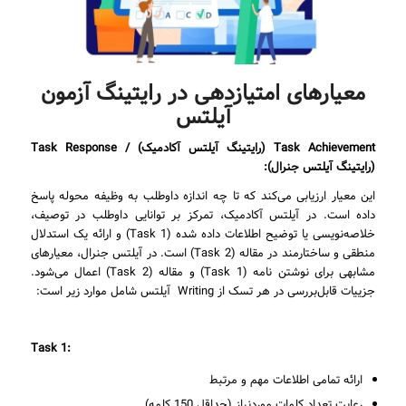
معیارهای امتیازدهی در رایتینگ آزمون
آیلتس
Task Achievement
(رایتینگ آیلتس آکادمیک) /
Task Response
(رایتینگ آیلتس جنرال):
این معیار ارزیابی می‌کند که تا چه اندازه داوطلب به وظیفه محوله پاسخ
داده است. در آیلتس آکادمیک، تمرکز بر توانایی داوطلب در توصیف،
خلاصه‌نویسی یا توضیح اطلاعات داده شده (Task 1) و ارائه یک استدلال
منطقی و ساختارمند در مقاله (Task 2) است. در آیلتس جنرال، معیارهای
مشابهی برای نوشتن نامه (Task 1) و مقاله (Task 2) اعمال می‌شود.
جزییات قابل‌بررسی در هر تسک از Writing آیلتس شامل موارد زیر است:
Task 1:
ارائه تمامی اطلاعات مهم و مرتبط
رعایت تعداد کلمات موردنیاز (حداقل 150 کلمه)