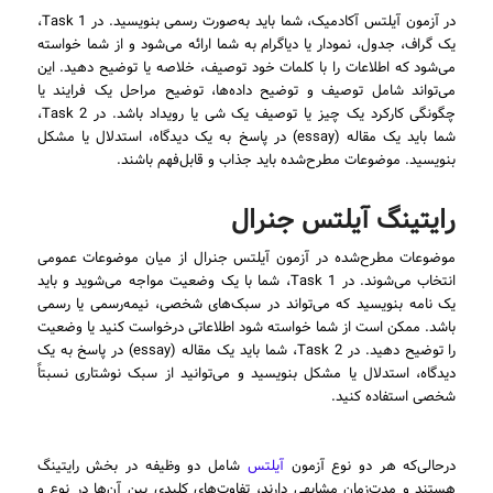
در آزمون آیلتس آکادمیک، شما باید به‌صورت رسمی بنویسید. در Task 1،
یک گراف، جدول، نمودار یا دیاگرام به شما ارائه می‌شود و از شما خواسته
می‌شود که اطلاعات را با کلمات خود توصیف، خلاصه یا توضیح دهید. این
می‌تواند شامل توصیف و توضیح داده‌ها، توضیح مراحل یک فرایند یا
چگونگی کارکرد یک چیز یا توصیف یک شی یا رویداد باشد. در Task 2،
شما باید یک مقاله (essay) در پاسخ به یک دیدگاه، استدلال یا مشکل
بنویسید. موضوعات مطرح‌شده باید جذاب و قابل‌فهم باشند.
رایتینگ آیلتس جنرال
موضوعات مطرح‌شده در آزمون آیلتس جنرال از میان موضوعات عمومی
انتخاب می‌شوند. در Task 1، شما با یک وضعیت مواجه می‌شوید و باید
یک نامه بنویسید که می‌تواند در سبک‌های شخصی، نیمه‌رسمی یا رسمی
باشد. ممکن است از شما خواسته شود اطلاعاتی درخواست کنید یا وضعیت
را توضیح دهید. در Task 2، شما باید یک مقاله (essay) در پاسخ به یک
دیدگاه، استدلال یا مشکل بنویسید و می‌توانید از سبک نوشتاری نسبتاً
شخصی استفاده کنید.
درحالی‌که هر دو نوع آزمون
آیلتس
شامل دو وظیفه در بخش رایتینگ
هستند و مدت‌زمان مشابهی دارند، تفاوت‌های کلیدی بین آن‌ها در نوع و