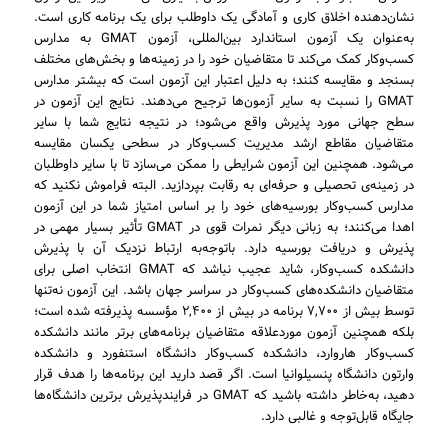
نشان‌دهنده اخلاق کاری و آمادگی یک داوطلب برای یک برنامه کاری است.
به‌عنوان یک آزمون استاندارد بین‌المللی، آزمون GMAT به مدارس
کسب‌وکار کمک می‌کند تا متقاضیان خود را در زمینه‌ها و بخش‌های مختلف
بسنجد و مقایسه کنند؛ به دلیل اعتبار این آزمون است که بیشتر مدارس
GMAT را نسبت به سایر آزمون‌ها ترجیح می‌دهند. نتایج این آزمون در
سطح جهانی مورد پذیرش واقع می‌شود؛ در نتیجه نتایج شما با سایر
متقاضیان مقاطع ارشد مدیریت کسب‌وکار در سطحی یکسان مقایسه
می‌شود. همچنین این آزمون شرایطی را ممکن می‌سازد تا با سایر داوطلبان
در زمینه‌ی تحصیلی و حرفه‌ای به رقابت بپردازید. البته فراموش نکنید که
مدارس کسب‌وکار بورسیه‌های خود را بر اساس امتیاز شما در این آزمون
اهدا می‌کنند؛ به زبانی دیگر نمرات قوی در GMAT تأثیر بسیار مهمی در
پذیرش و دریافت بورسیه دارد. باتوجه‌به ارتباط نزدیک آن با پذیرش
دانشکده کسب‌وکار، شاید عجیب نباشد که GMAT انتخاب اصلی برای
متقاضیان دانشکده‌های کسب‌وکار در سراسر جهان باشد. این آزمون نه‌تنها
توسط بیش از ۷,۷۰۰ برنامه در بیش از ۲,۴۰۰ مؤسسه پذیرفته شده است؛
بلکه همچنین آزمون موردعلاقه متقاضیان برنامه‌های برتر مانند دانشکده
کسب‌وکار هاروارد، دانشکده کسب‌وکار دانشگاه استنفورد و دانشکده
وارتون دانشگاه پنسیلوانیا است. اگر قصد دارید این برنامه‌ها را هدف قرار
دهید، به‌خاطر داشته باشید که GMAT در فرایندپذیرش برترین دانشگاه‌ها
جایگاه قابل‌توجه و غالبی دارد.