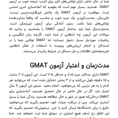
شما در حال حاضر دارای توانایی‌های لازم برای کسب نتیجه خوب در آزمون
GMAT هستید. بسیار مهم است که بفهمید که آماده‌سازی امری اساسی
است. موفقیت در آزمون GMAT یک چالش غیرقابل‌دسترس نیست.
بااین‌حال، به‌دست‌آوردن یک نمره خوب و مناسب که واقعاً نشان‌دهنده
توانایی‌های شما باشد، بدون آمادگی برای آزمون غیرممکن است.
به‌عبارت‌دیگر شما باید ساختار آزمون GMAT را بشناسید و بدانید که
سوالات این آزمون چه انتظاری از شما دارند. اگرچه زبان انگلیسی و
ریاضیات موردنیاز بسیار دشوار نیستند؛ اما GMAT توانایی شما را در
استدلال و انجام ارزیابی‌های پیچیده با استفاده از تفکر انتقادی،
تجزیه‌وتحلیل اطلاعات و حل مسائل در شرایط زمان‌دار می‌سنجد.
مدت‌زمان و اعتبار آزمون GMAT
GMAT دارای حداکثر نمره ۸۰۵ و حداقل ۲۰۵ است. این آزمون تا ۲ ساعت
و ۱۵ دقیقه طول می‌کشد و از ۳ بخش تشکیل شده است که می‌توانید هر
کدام را به هر ترتیبی که می‌خواهید، انجام دهید. نمره‌ی این آزمون 5 سال
اعتبار دارد. اگر در حال حاضر در حال تحصیل هستید، آماده‌سازی برای
GMAT درحالی‌که هنوز در شور و حال مطالعه هستید، زندگی شما را بسیار
آسان‌تر می‌کند. پس از دریافت نمرات خود، تصمیم بگیرید که می‌خواهید
نتایج را برای دانشگاه‌ها ارسال کنید یا خیر. درصورتی‌که تصمیم بگیرید که
این اتفاق رخ ندهد هیچ امتیازی در سوابق شما ثبت نخواهد شد. شما