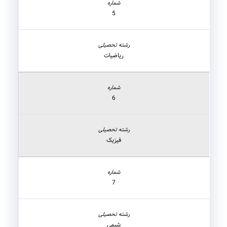
5
ریاضیات
6
فیزیک
7
شیمی