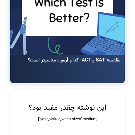
مقایسه SAT و ACT: کدام آزمون مناسبتر است؟
این نوشته چقدر مفید بود؟
[yasr_visitor_votes size=”medium”]