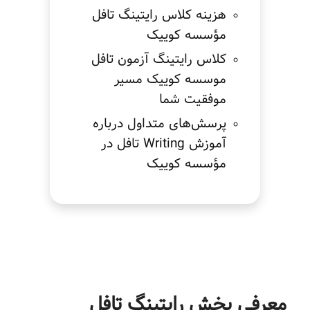
هزینه کلاس رایتینگ تافل
مؤسسه کوییک
کلاس رایتینگ آزمون تافل
موسسه کوییک مسیر
موفقیت شما
پرسش‌های متداول درباره
آموزش Writing تافل در
مؤسسه کوییک
معرفی بخش رایتینگ تافل