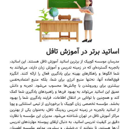
اساتید برتر در آموزش تافل
مدرسان موسسه کوییک از برترین اساتید آموزش تافل هستند. این اساتید،
باتجربه گسترده‌ای که در زمینه تدریس و آموزش زبان دارند، می‌توانند به
شما الگوها و راهکارهای بهینه برای یادگیری فعال را ارائه کنند. انگیزه
فوق‌العاده آنها، نه‌تنها منبع انرژی برای شما، بلکه منبع اعتمادبه‌نفس
بیشتری برای روبروشدن با چالش‌ها محسوب می‌شود. تجربه و دانش
عمیق این اساتید می‌تواند به بهبود فن‌ها و راهبردهای یادگیری شما کمک
کند و همچنین با توانایی در انتقال اطلاعات، فرایند یادگیری شما را بهبود
بخشد. مؤسسه تخصصی زبان کوییک با برخورداری از تیمی استثنایی و پویا
از اساتید باتجربه در زمینه تدریس ریدینگ تافل، به‌عنوان یکی از بهترین
مراکز آموزش تافل در تهران شناخته می‌شود. مدیران این مؤسسه با نظارت
دقیق بر کیفیت تدریس اساتید، به دنبال ارتقای پیوسته مهارت‌های تدریس
آن‌ها هستند، تا بتوانند از درخشش و پیشروی مداوم مؤسسه اطمینان