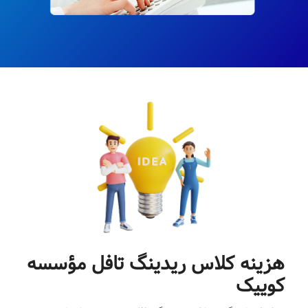
هزینه کلاس ریدینگ تافل مؤسسه
کوییک