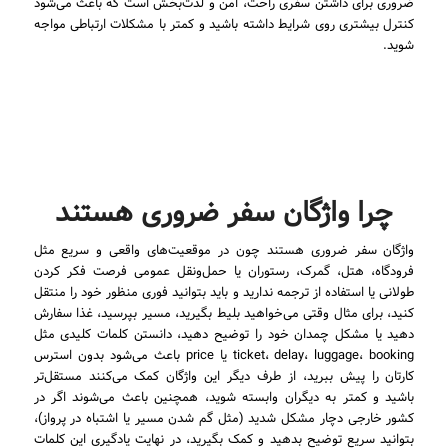
ضروری برای داشتن سفری راحت، امن و لذت‌بخش است که باعث می‌شود
کنترل بیشتری روی شرایط داشته باشید و کمتر با مشکلات ارتباطی مواجه
شوید.
چرا واژگان سفر ضروری هستند
واژگان سفر ضروری هستند چون در موقعیت‌های واقعی و سریع مثل
فرودگاه، هتل، گمرک، رستوران یا حمل‌ونقل عمومی فرصت فکر کردن
طولانی یا استفاده از ترجمه ندارید و باید بتوانید فوری منظور خود را منتقل
کنید، برای مثال وقتی می‌خواهید بلیط بگیرید، مسیر بپرسید، غذا سفارش
دهید یا مشکل چمدان خود را توضیح دهید، دانستن کلمات کلیدی مثل
ticket، delay، luggage، booking یا price باعث می‌شود بدون استرس
کارتان را پیش ببرید، از طرف دیگر این واژگان کمک می‌کنند مستقل‌تر
باشید و کمتر به دیگران وابسته شوید، همچنین باعث می‌شوند اگر در
کشور خارجی دچار مشکل شدید (مثل گم شدن مسیر یا اشتباه در پرواز)،
بتوانید سریع توضیح بدهید و کمک بگیرید، در نهایت یادگیری این کلمات