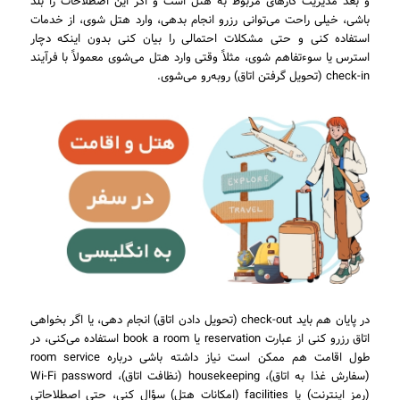
و بعد مدیریت کارهای مربوط به هتل است و اگر این اصطلاحات را بلد
باشی، خیلی راحت می‌توانی رزرو انجام بدهی، وارد هتل شوی، از خدمات
استفاده کنی و حتی مشکلات احتمالی را بیان کنی بدون اینکه دچار
استرس یا سوءتفاهم شوی، مثلاً وقتی وارد هتل می‌شوی معمولاً با فرآیند
check-in (تحویل گرفتن اتاق) روبه‌رو می‌شوی.
در پایان هم باید check-out (تحویل دادن اتاق) انجام دهی، یا اگر بخواهی
اتاق رزرو کنی از عبارت reservation یا book a room استفاده می‌کنی، در
طول اقامت هم ممکن است نیاز داشته باشی درباره room service
(سفارش غذا به اتاق)، housekeeping (نظافت اتاق)، Wi-Fi password
(رمز اینترنت) یا facilities (امکانات هتل) سؤال کنی، حتی اصطلاحاتی