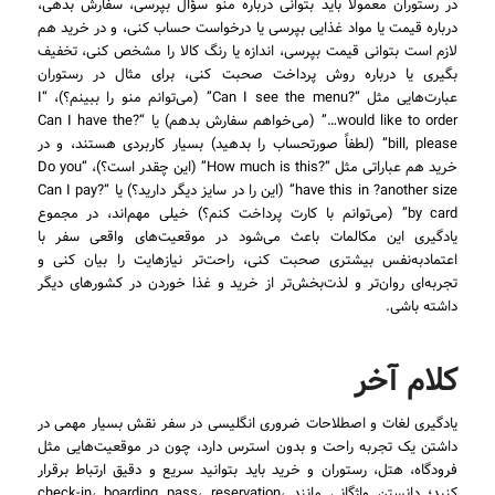
در رستوران معمولاً باید بتوانی درباره منو سؤال بپرسی، سفارش بدهی،
درباره قیمت یا مواد غذایی بپرسی یا درخواست حساب کنی، و در خرید هم
لازم است بتوانی قیمت بپرسی، اندازه یا رنگ کالا را مشخص کنی، تخفیف
بگیری یا درباره روش پرداخت صحبت کنی، برای مثال در رستوران
عبارت‌هایی مثل “?Can I see the menu” (می‌توانم منو را ببینم؟)، “I
would like to order…” (می‌خواهم سفارش بدهم) یا “?Can I have the
bill, please” (لطفاً صورتحساب را بدهید) بسیار کاربردی هستند، و در
خرید هم عباراتی مثل “?How much is this” (این چقدر است؟)، “Do you
have this in ?another size” (این را در سایز دیگر دارید؟) یا “?Can I pay
by card” (می‌توانم با کارت پرداخت کنم؟) خیلی مهم‌اند، در مجموع
یادگیری این مکالمات باعث می‌شود در موقعیت‌های واقعی سفر با
اعتمادبه‌نفس بیشتری صحبت کنی، راحت‌تر نیازهایت را بیان کنی و
تجربه‌ای روان‌تر و لذت‌بخش‌تر از خرید و غذا خوردن در کشورهای دیگر
داشته باشی.
کلام آخر
یادگیری لغات و اصطلاحات ضروری انگلیسی در سفر نقش بسیار مهمی در
داشتن یک تجربه راحت و بدون استرس دارد، چون در موقعیت‌هایی مثل
فرودگاه، هتل، رستوران و خرید باید بتوانید سریع و دقیق ارتباط برقرار
کنید؛ دانستن واژگانی مانند check-in، boarding pass، reservation،