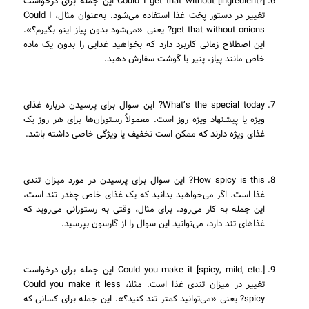
Could I get that without [ingredient?] این جمله برای درخواست
تغییر در دستور پخت غذا استفاده می‌شود. به‌عنوان مثال، Could I
get that without onions? یعنی «می‌شود بدون پیاز اینو بگیرم؟».
این اصطلاح زمانی کاربرد دارد که بخواهید غذایی را بدون یک ماده
خاص مانند پیاز، پنیر یا گوشت سفارش دهید.
What’s the special today? این سوال برای پرسیدن درباره غذای
ویژه یا پیشنهاد ویژه روز است. معمولاً رستوران‌ها برای هر روز یک
غذای ویژه دارند که ممکن است تخفیف یا ویژگی خاصی داشته باشد.
How spicy is this? این سوال برای پرسیدن در مورد میزان تندی
غذا است. اگر می‌خواهید بدانید که یک غذای خاص چقدر تند است،
این جمله به کار می‌رود. برای مثال، وقتی به رستورانی می‌روید که
غذاهای تند دارد، می‌توانید این سوال را از گارسون بپرسید.
Could you make it [spicy, mild, etc.] این جمله برای درخواست
تغییر در میزان تندی غذا است. مثلا، Could you make it less
spicy? یعنی «می‌توانید کمتر تند کنید؟». این جمله برای کسانی که