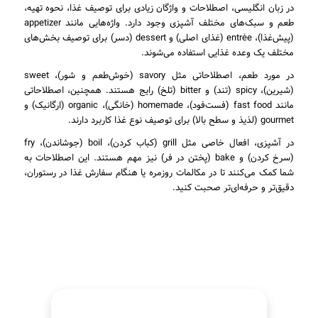
در زبان انگلیسی، اصطلاحات و واژگان زیادی برای توصیف غذا، نحوه تهیه،
طعم و سبک‌های مختلف آشپزی وجود دارد. واژه‌هایی مانند appetizer
(پیش‌غذا)، entrée (غذای اصلی) و dessert (دسر) برای توصیف بخش‌های
مختلف یک وعده غذایی استفاده می‌شوند.
در مورد طعم، اصطلاحاتی مثل savory (خوش‌طعم و شور)، sweet
(شیرین)، spicy (تند) و bitter (تلخ) رایج هستند. همچنین، اصطلاحاتی
مانند fast food (فست‌فود)، homemade (خانگی)، organic (ارگانیک) و
gourmet (لذیذ و سطح بالا) برای توصیف نوع غذا کاربرد دارند.
در آشپزی، افعال خاصی مثل grill (کباب کردن)، boil (جوشاندن)، fry
(سرخ کردن) و bake (پختن در فر) نیز مهم هستند. این اصطلاحات به
شما کمک می‌کنند تا در مکالمات روزمره یا هنگام سفارش غذا در رستوران،
دقیق‌تر و حرفه‌ای‌تر صحبت کنید.