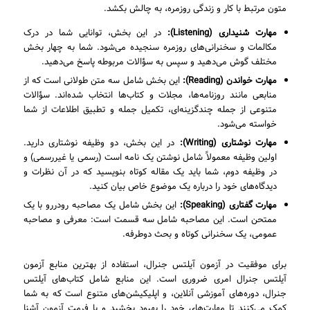
متون مرتبط با کار و زندگی روزمره، به چالش بکشد.
مهارت شنیداری (
Listening
):
در این بخش، توانایی شما در درک
مکالمات و سخنرانی‌های روزمره سنجیده می‌شود. شما به چهار بخش
مختلف گوش می‌دهید و سپس به سؤالات مربوطه پاسخ می‌دهید.
مهارت خواندن (
Reading
):
این بخش شامل سه متن طولانی است که از
منابعی مانند روزنامه‌ها، مجلات و کتاب‌ها انتخاب شده‌اند. سؤالات
متنوعی از جمله چندگزینه‌ای، تکمیل جمله و تطبیق اطلاعات از شما
خواسته می‌شود.
مهارت نوشتاری (
Writing
):
در این بخش، دو وظیفه نوشتاری دارید.
اولین وظیفه معمولاً شامل نوشتن یک نامه است (رسمی یا غیررسمی) و
در وظیفه دوم، شما باید یک مقاله کوتاه بنویسید که در آن نظرات و
دیدگاه‌های خود را درباره یک موضوع خاص بیان کنید.
مهارت گفتاری (
Speaking
):
این بخش شامل یک مصاحبه رودررو با یک
ممتحن است. این مصاحبه شامل سه قسمت است: معرفی و مصاحبه
عمومی، یک سخنرانی کوتاه و بحث دوطرفه.
برای موفقیت در آزمون آیلتس جنرال، استفاده از بهترین منابع آزمون
آیلتس جنرال امری ضروری است. این منابع شامل کتاب‌های آیلتس
جنرال، دوره‌های آموزشی آنلاین، و اپلیکیشن‌های متنوع است که به شما
کمک می‌کنند تا مهارت‌های خود را بهبود بخشید و با فرمت آزمون آشنا