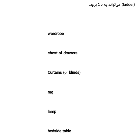
د.
wardrobe
chest of drawers
Curtains
(or
blinds
)
rug
lamp
bedside table