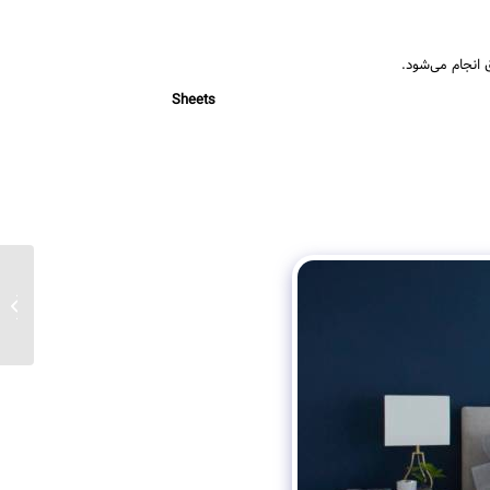
 انجام می‌شود.
Sheets
لکچر چ
لکچر حر