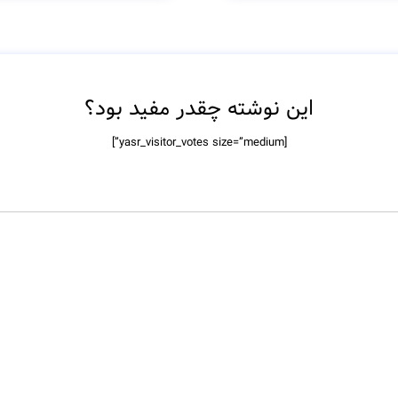
این نوشته چقدر مفید بود؟
[yasr_visitor_votes size=”medium”]