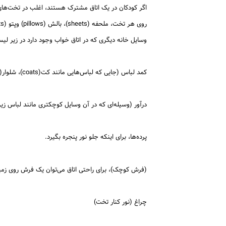
اگر کودکان در یک اتاق مشترک هستند، اغلب در تخت‌های
روی هر تخت، ملحفه (sheets)، بالش (pillows) وپتو (blankets) یا یک لحاف (duvet) برای گرم نگه داشتن قرار دارد.
وسایل خانه دیگری که در اتاق خواب وجود دارد در زیر 
کمد لباس (جایی که لباس‌هایی مانند کت(coats)، شلوار(trousers)، دامن (skirts) و لباس (dresses)آویزان می‌کنید)
درآور (وسیله‌ای که در آن وسایل کوچکتری مانند لباس زیر(underwear)، تی شرت(T-shirts)، جامپر (jumpers) و غیره در آن قرار می‌ده
پرده‌ها، برای اینکه جلو نور پنجره بگیرد.
(فرش کوچک)، برای راحتی اتاق می‌توان یک فرش روی زمی
چراغ (نور کنار تخت)