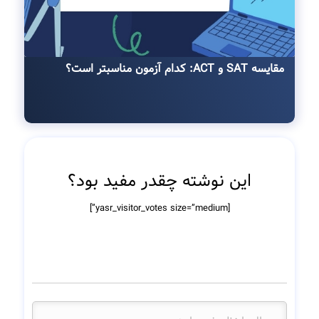
مقایسه SAT و ACT: کدام آزمون مناسبتر است؟
این نوشته چقدر مفید بود؟
[yasr_visitor_votes size=”medium”]