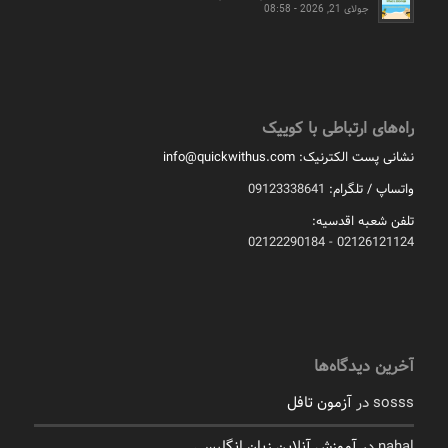
جولای 21, 2026 - 08:58
راه‌های ارتباطی با کوییک
نشانی پست الکترنیک:
info@quickwithus.com
واتساپ / تلگرام:
09123338641
تلفن شعبه اقدسیه:
02126121124 - 02122290184
آخرین دیدگاه‌ها
sosss
در
آزمون تافل
nahal
در
آموزش آنلاین زبان انگلیسی