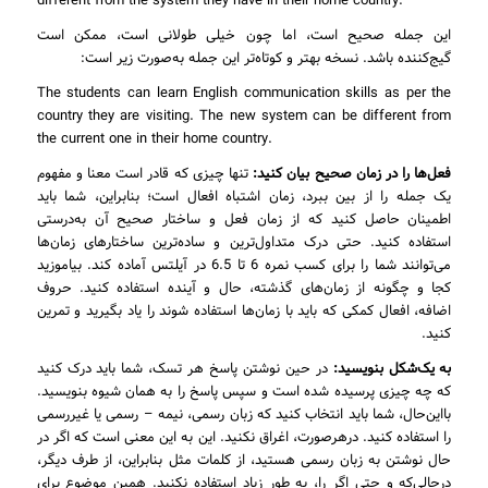
different from the system they have in their home country.
این جمله صحیح است، اما چون خیلی طولانی است، ممکن است
گیج‌کننده باشد. نسخه بهتر و کوتاه‌تر این جمله به‌صورت زیر است:
The students can learn English communication skills as per the
country they are visiting. The new system can be different from
the current one in their home country.
فعل‌ها را در زمان صحیح بیان کنید:
تنها چیزی که قادر است معنا و مفهوم
یک جمله را از بین ببرد، زمان اشتباه افعال است؛ بنابراین، شما باید
اطمینان حاصل کنید که از زمان فعل و ساختار صحیح آن به‌درستی
استفاده کنید. حتی درک متداول‌ترین و ساده‌ترین ساختارهای زمان‌ها
می‌توانند شما را برای کسب نمره 6 تا 6.5 در آیلتس آماده کند. بیاموزید
کجا و چگونه از زمان‌های گذشته، حال و آینده استفاده کنید. حروف
اضافه، افعال کمکی که باید با زمان‌ها استفاده شوند را یاد بگیرید و تمرین
کنید.
به یک‌شکل بنویسید:
در حین نوشتن پاسخ هر تسک، شما باید درک کنید
که چه چیزی پرسیده شده است و سپس پاسخ را به همان شیوه بنویسید.
بااین‌حال، شما باید انتخاب کنید که زبان رسمی، نیمه – رسمی یا غیررسمی
را استفاده کنید. درهرصورت، اغراق نکنید. این به این معنی است که اگر در
حال نوشتن به زبان رسمی هستید، از کلمات مثل بنابراین، از طرف دیگر،
درحالی‌که و حتی اگر را، به طور زیاد استفاده نکنید. همین موضوع برای