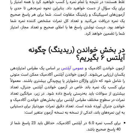
غلط هستند؛ در نتیجه یا تمام نمره را کسب خواهید کرد یا همه امتیاز را
برای یک سؤال از دست خواهید داد. بنابراین نحوه نمره‌دهی تا حدی با
آزمون‌های اسپیکینگ و رایتینگ متفاوت است. شما برای هر پاسخ صحیح
یک نمره دریافت می‌کنید و تعداد کل نمرات مشخص کننده نمره شما
خواهد بود. درست نوشتن پاسخ ها با املای صحیح و تعداد مجاز، امتیاز
شما را تضمین خواهد کرد.
در بخش خواندن (ریدینگ) چگونه
آیلتس ۶ بگیریم؟
آزمون خواندن آکادمیک و
عمومی آیلتس
بر اساس یک مقیاس امتیازدهی
یکسان ارزیابی می‌شوند. آزمون خواندن آیلتس آکادمیک ممکن است متونی
را شامل شود که دارای واژگان دشوارتر یا پیچیدگی بیشتری باشند. معمولاً
برای کسب یک نمره باند خاص در آزمون خواندن آیلتس جنرال، تعداد
بیشتری از سوالات باید به‌درستی پاسخ داده شود. در زیر، میانگین تعداد
نمرات در سطوح مختلف مقیاس آیلتس برای بخش‌های خواندن آکادمیک و
خواندن جنرال آورده شده است. تعداد دقیق نمرات موردنیاز برای دستیابی
به این نمره‌های باند، اندکی از نسخه به نسخه آزمون متغیر است:
برای کسب نمره 6.0 در آیلتس آکادمیک، حداقل باید 23 پاسخ شما از
40 پاسخ صحیح باشد.