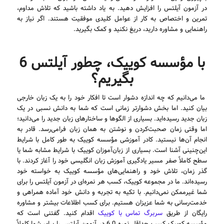
در آزمون آیلتس را افزایش دهید. به یاد داشته باشید که تلاش مداوم،
تمرین و اختصاص به کار از عوامل کلیدی موفقیت هستند. اگر نیاز به
راهنمایی و مشاوره دارید، دریغ نکنید و کمک بگیرید.
با مؤسسه کوییک، چطور آیلتس 6
بگیریم؟
ما می‌دانیم که چه اندازه دشوار است تا افکار خود را به یک زبان خارجی
بیان کنید. اما بخش دشوارتر زمانی است که شما به دانش نسبی در یک
زبان جدید رسیده‌اید. بسیاری از الگوها و ساختارهای زبان جدید را می‌دانید؛
اما وقتی زمان صحبت‌کردن و نوشتن به همان زبان فرامی‌رسد. قادر به
انجام آن‌ها نیستید. کادر آموزشی مؤسسه کوییک به طور کامل با شرایط
این‌چنینی آشنا است. بسیاری از زبان‌آموزان کوییک با شرایط مشابه شما یا
سطح کاملاً صفر مسیر یادگیری آموزش زبان انگلیسی خود را آغاز کردند. با
گذر زمان، تلاش خود و راهنمایی‌های مؤسسه کوییک به خواسته خود
رسیده‌اند. ما در مجموعه کوییک، کسب هر نمره‌ای در آزمون آیلتس را برای
شما غیرممکن نمی‌دانیم. با تکیه به تجربه و دانش خود آماده همراهی و
خدمت‌رسانی به شما عزیزان هستیم. برای کسب اطلاعات بیشتر و مشاوره
رایگان از طریق
سربرگ تماس با کوییک
اقدام کنید. گفتنی است که
مؤسسه کوییک کسب حداقل نمره 6.0 در آزمون آیلتس را برای شما کاملاً