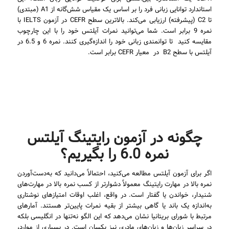
استاندارد توانایی زبانی فرد را بر اساس یک مقیاس شش‌گانه از A1 (مبتدی)
تا C2 (پیشرفته) ارزیابی می‌کند. بالاترین سطح CEFR در آزمون IELTS با
نمره 9 برابر است. شما می‌توانید نمرات آیلتس خود را با این چارچوب
مقایسه کنید تا توانمندی زبانی خود را اندازه‌گیری کنند. نمره 6 و 6.5 در
آیلتس با سطح B2 در معیار CEFR برابر است.
چگونه در آزمون رایتینگ آیلتس
نمره 6.0 را بگیریم؟
اگر برای آزمون آیلتس مطالعه می‌کنید، احتمالاً می‌دانید که به‌دست‌آوردن
نمره بالا در مهارت رایتینگ معمولاً دشوارتر از کسب نمره بالا در مهارت‌های
شنیدار، خواندن یا گفتار است. در واقع، اغلب اوقات امتیازهای نوشتاری
به‌اندازه یک باند یا گاهی بیشتر از بقیه نمرات پایین‌تر هستند. آمارهای
مرتبط با شورای بریتانیا نشان می‌دهد که این الگو نه‌تنها در انگلیسی بلکه
در سراسر زبان‌ها و زبان‌های مادری نیز یکسان است. در بسیاری از موارد،