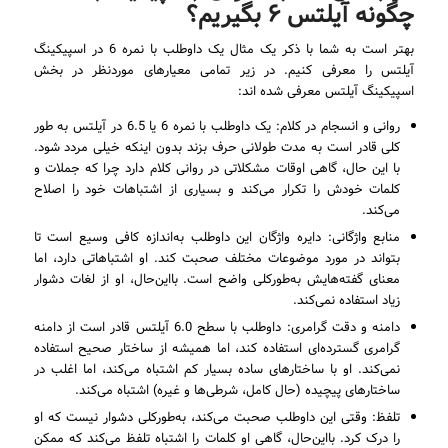
چگونه آیلتس ۶ بگیریم؟
بهتر است به شما با ذکر یک مثال یک داوطلب با نمره 6 در اسپیکینگ
آیلتس را معرفی کنیم. در زیر تمامی معیارهای موردنظر در بخش
اسپیکینگ آیلتس معرفی شده اند:
روانی و انسجام در کلام: یک داوطلب با نمره 6 یا 6.5 در آیلتس به طور
کلی قادر است به مدت طولانی حرف بزند بدون اینکه خیلی مردد شود.
با این حال، گاهی اوقات مشکلاتی در روانی کلام دارد چرا که جملات و
کلمات خودش را تکرار می‌کند و بسیاری از اشتباهات خود را اصلاح
می‌کند.
منابع واژگانی: دایره واژگان این داوطلب به‌اندازه کافی وسیع است تا
بتواند در مورد موضوعات مختلف صحبت کند. او اشتباهاتی دارد، اما
معنای گفته‌هایش به‌طورکلی واضح است. بااین‌حال، او از لغات دشوار
زیاد استفاده نمی‌کند.
دامنه و دقت گرامری: داوطلب با سطح 6.0 آیلتس قادر است از دامنه
گرامری گسترده‌ای استفاده کند، اما همیشه از ساختار صحیح استفاده
نمی‌کند. او با ساختارهای ساده بسیار کم اشتباه می‌کند، اما اغلب در
ساختارهای پیچیده (حال کامل، شرطی‌ها و غیره) اشتباه می‌کند.
تلفظ: وقتی این داوطلب صحبت می‌کند، به‌طورکلی دشوار نیست که او
را درک کرد. بااین‌حال، گاهی او کلمات را اشتباه تلفظ می‌کند که ممکن