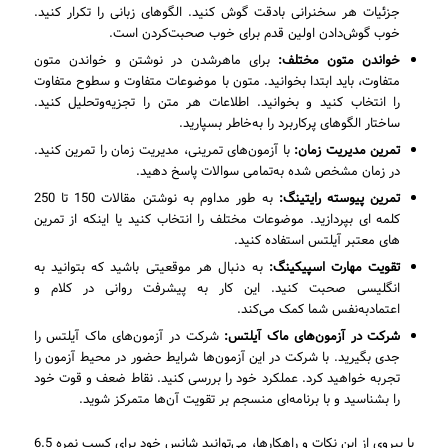
جزئیات هر سخنرانی بادقت گوش کنید. الگوهای زبانی را تکرار کنید.
خوب گوش‌دادن اولین قدم برای خوب صحبت‌کردن است.
خواندن متون مختلف:
برای ماهرشدن در نوشتن و خواندن متون
متفاوت، باید ابتدا بخوانید. متون با موضوعات متفاوت و سطوح متفاوت
را انتخاب کنید و بخوانید. اطلاعات هر متن را تجزیه‌وتحلیل کنید.
ساختار الگوهای پرکاربرد را به‌خاطر بسپارید.
تمرین مدیریت زمان:
با آزمون‌های تمرینی، مدیریت زمان را تمرین کنید.
در زمان مشخص شده به‌تمامی سوالات پاسخ دهید.
تمرین پیوسته رایتینگ:
به طور مداوم به نوشتن مقالات 150 تا 250
کلمه ای بپردازید. موضوعات مختلف را انتخاب کنید یا اینکه از تمرین
های معتبر آیلتس استفاده کنید.
تقویت مهارت اسپیکینگ:
به دنبال هر موقعیتی باشید که بتوانید به
انگلیسی صحبت کنید. این کار به پیشرفت روانی در کلام و
اعتمادبه‌نفس شما کمک می‌کند.
شرکت در آزمون‌های ماک آیلتس:
شرکت در آزمون‌های ماک آیلتس را
جدی بگیرید. با شرکت در این آزمون‌ها شرایط حضور در محیط آزمون را
تجربه خواهید کرد. عملکرد خود را بررسی کنید. نقاط ضعف و قوت خود
را بشناسید و با برنامه‌ای منسجم بر تقویت آن‌ها متمرکز شوید.
با پیروی از این نکات و راهکارها، می‌توانید شانس خود برای کسب نمره 6.5