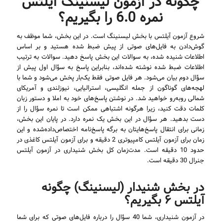
چگونه در آزمون لیسنینگ آیلتس
نمره 6.0 را بگیریم؟
شروع آزمون آیلتس با بخش لیسنینگ است. در این بخش، شما موظف به
گوش‌دادن به فایل‌های صوتی از پیش ضبط شده هستید و بر اساس
اطلاعات شنیده شده، به سوالات این بخش پاسخ دهید. سوالات به ترتیب
اطلاعات ضبط شده نوشته شده‌اند، بنابراین پاسخ به سؤال اول پیش از
سؤال دوم بیان می‌شود. هر فایل صوتی فقط یک‌بار پخش می‌شود و شما با
لهجه‌های گوناگون از جمله انگلیسی، استرالیایی، نیوزلندی و آمریکای
شمالی روبه‌رو خواهید شد. در نوشتن پاسخ‌های خود به املا و دستور زبان
کلمات دقت کنید، زیرا هرگونه اشتباهی ممکن است تا نمره سؤال را از
دست بدهید. هر سؤال در این بخش یک نمره دارد. در پایان این بخش،
زمانی برای انتقال پاسخ‌هایتان به برگه پاسخ‌نامه اختصاص‌داده‌شده و این
زمان برای آزمون آیلتس کامپیوتری 2 دقیقه و برای آزمون آیلتس کاغذی در
حدود 10 دقیقه است. مدت‌زمان کل بخش شنیداری در آزمون آیلتس
جنرال 30 دقیقه است.
در بخش شنیدار (لیسنینگ) چگونه
آیلتس ۶ بگیریم؟
در آزمون شنیداری، شما 40 سؤال را درباره فایل‌های صوتی که برای شما