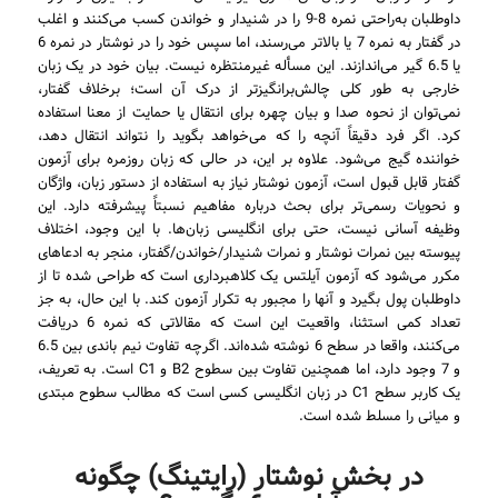
داوطلبان به‌راحتی نمره 8-9 را در شنیدار و خواندن کسب می‌کنند و اغلب
در گفتار به نمره 7 یا بالاتر می‌رسند، اما سپس خود را در نوشتار در نمره 6
یا 6.5 گیر می‌اندازند. این مسأله غیرمنتظره نیست. بیان خود در یک زبان
خارجی به طور کلی چالش‌برانگیزتر از درک آن است؛ برخلاف گفتار،
نمی‌توان از نحوه صدا و بیان چهره برای انتقال یا حمایت از معنا استفاده
کرد. اگر فرد دقیقاً آنچه را که می‌خواهد بگوید را نتواند انتقال دهد،
خواننده گیج می‌شود. علاوه بر این، در حالی که زبان روزمره برای آزمون
گفتار قابل قبول است، آزمون نوشتار نیاز به استفاده از دستور زبان، واژگان
و نحویات رسمی‌تر برای بحث درباره مفاهیم نسبتاً پیشرفته دارد. این
وظیفه آسانی نیست، حتی برای انگلیسی زبان‌ها. با این وجود، اختلاف
پیوسته بین نمرات نوشتار و نمرات شنیدار/خواندن/گفتار، منجر به ادعاهای
مکرر می‌شود که آزمون آیلتس یک کلاهبرداری است که طراحی شده تا از
داوطلبان پول بگیرد و آنها را مجبور به تکرار آزمون کند. با این حال، به جز
تعداد کمی استثنا، واقعیت این است که مقالاتی که نمره 6 دریافت
می‌کنند، واقعا در سطح 6 نوشته شده‌اند. اگرچه تفاوت نیم باندی بین 6.5
و 7 وجود دارد، اما همچنین تفاوت بین سطوح B2 و C1 است. به تعریف،
یک کاربر سطح C1 در زبان انگلیسی کسی است که مطالب سطوح مبتدی
و میانی را مسلط شده است.
در بخش نوشتار (رایتینگ) چگونه