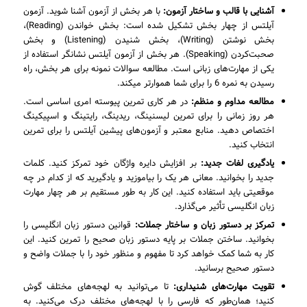
آشنایی با قالب و ساختار آزمون:
با هر بخش از آزمون آشنا شوید. آزمون
آیلتس از چهار بخش تشکیل شده است: بخش خواندن (Reading)،
بخش نوشتن (Writing)، بخش شنیدن (Listening) و بخش
صحبت‌کردن (Speaking). هر بخش از آزمون آیلتس نشانگر استفاده از
یکی از مهارت‌های زبانی است. مطالعه سوالات نمونه برای هر بخش، راه
رسیدن به نمره 6 را برای شما هموارتر میکند.
مطالعه مداوم و منظم:
در هر کاری تمرین پیوسته امری اساسی است.
هر روز زمانی را برای تمرین لیسنینگ، ریدینگ، رایتینگ و اسپیکینگ
اختصاص دهید. منابع معتبر و آزمون‌های پیشین آیلتس را برای تمرین
انتخاب کنید.
یادگیری لغات جدید:
بر افزایش دایره واژگان خود تمرکز کنید. کلمات
جدید را بخوانید. معانی هر یک را بیاموزید و یادگیرید که از کدام در چه
موقعیتی باید استفاده کنید. این کار به طور مستقیم بر هر چهار مهارت
زبان انگلیسی تأثیر می‌گذارد.
تمرکز بر دستور زبان و ساختار جملات:
قوانین دستور زبان انگلیسی را
بخوانید. ساختن جملات بر پایه دستور زبان صحیح را تمرین کنید. این
کار به شما کمک خواهد کرد تا مفهوم و منظور خود را با جملات واضح و
دستور صحیح برسانید.
تقویت مهارت‌های شنیداری:
تا می‌توانید به لهجه‌های مختلف گوش
کنید؛ همان‌طور که فارسی را با لهجه‌های مختلف درک می‌کنید. به