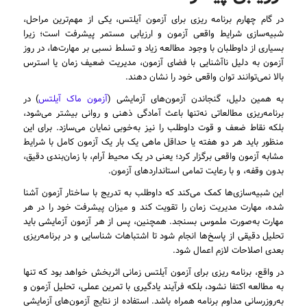
در گام چهارم برنامه ریزی برای آزمون آیلتس، یکی از مهم‌ترین مراحل،
شبیه‌سازی شرایط واقعی آزمون و ارزیابی مستمر پیشرفت است؛ زیرا
بسیاری از داوطلبان با وجود مطالعه زیاد و تسلط نسبی بر مهارت‌ها، در روز
آزمون به دلیل ناآشنایی با فضای آزمون، مدیریت ضعیف زمان یا استرس
بالا نمی‌توانند توان واقعی خود را نشان دهند.
به همین دلیل، گنجاندن آزمون‌های آزمایشی (
آزمون ماک آیلتس
) در
برنامه‌ریزی مطالعاتی نه‌تنها باعث آمادگی ذهنی و روانی بیشتر می‌شود،
بلکه نقاط ضعف و قوت داوطلب را نیز به‌خوبی نمایان می‌سازد. برای این
منظور باید هر دو هفته یا حداقل ماهی یک بار یک آزمون کامل با شرایط
مشابه آزمون واقعی برگزار کرد؛ یعنی در یک محیط آرام، با زمان‌بندی دقیق،
بدون وقفه، و با رعایت تمامی استانداردهای آزمون.
این شبیه‌سازی‌ها کمک می‌کند که داوطلب به تدریج با ساختار آزمون آشنا
شده، مهارت مدیریت زمان را تقویت کند و میزان پیشرفت خود را در هر
مهارت به‌صورت ملموس بسنجد. همچنین، پس از هر آزمون آزمایشی باید
تحلیل دقیقی از پاسخ‌ها انجام شود تا اشتباهات شناسایی و در برنامه‌ریزی
بعدی اصلاحات لازم اعمال شود.
در واقع، برنامه ریزی برای آزمون آیلتس زمانی اثربخش خواهد بود که تنها
به مطالعه اکتفا نشود، بلکه فرآیند یادگیری با تمرین عملی، تحلیل آزمون و
به‌روزرسانی مداوم برنامه همراه باشد. استفاده از نتایج آزمون‌های آزمایشی