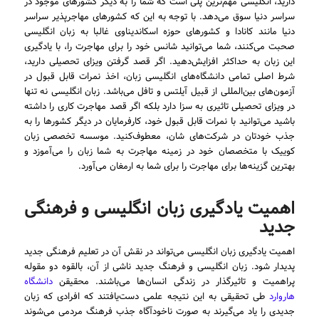
دارید، انگلیسی مهم‌ترین پلی است که شما را به دیگر کشور‌های موجود در
سراسر دنیا سوق می‌دهد. با توجه به این که کشورهای مهاجرپذیر سراسر
دنیا مانند کانادا و کشورهای حوزه اسکاندیناوی غالبا به زبان انگلیسی
صحبت می‌کنند، شما می‌توانید شانس خود را برای مهاجرت را، با یادگیری
این زبان به حداکثر افزایش‌دهید. اگر قصد گرفتن ویزای تحصیلی دارید،
شرط اصلی تمامی دانشگاه‌های انگلیسی زبان، اخذ نمرات قابل قبول در
آزمون‌های بین‌المللی از قبیل آیلتس و تافل می‌باشد. زبان انگلیسی نه تنها
در ویزای تحصیلی تاثیری به سزا دارد بلکه اگر قصد مهاجرت کاری را داشته
باشید می‌توانید با نمرات قابل قبول خود، کارفرمایان در دیگر کشور‌ها را به
جذب خودتان در شرکت‌های شان، معطوف‌کنید. موسسه تخصصی زبان
کوییک با متخصصان خود در زمینه مهاجرت به شما زبان را می‌آموزد و
بهترین گزینه‌ها برای مهاجرت را برای شما به ارمغان می‌آورد.
اهمیت یادگیری زبان انگلیسی و فرهنگی
جدید
اهمیت یادگیری زبان انگلیسی می‌تواند در نقش آن در تعلیم فرهنگی جدید
پدیدار شود. زبان انگلیسی و فرهنگ جدید ناشی از آن، بالقوه دو مقوله
پراهمیت و تاثیرگذار در زندگی انسان‌ها می‌باشند. محقیقن
دانشگاه
هاروارد
طی تحقیقی به این نتیجه علمی دست‌یافتند که افرادی که زبان
جدیدی را یاد می‌گیرند به صورت ناخودآگاه جذب فرهنگ مردمی می‌شوند