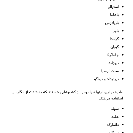
استرالیا
باهاما
باربادوس
بلیز
گرانادا
گویان
جامائیکا
نیوزلند
سنت لوسیا
ترینیداد و توباگو
علاوه بر این، اینها تنها برخی از کشورهایی هستند که به شدت از انگلیسی
استفاده می‌کنند:
سوئد
هلند
دانمارک
سنگاپور