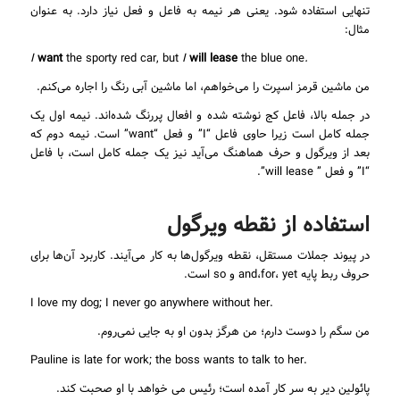
تنهایی استفاده شود. یعنی هر نیمه به فاعل و فعل نیاز دارد. به عنوان
مثال:
want
the sporty red car, but
I
will lease
the blue one
.I
من ماشین قرمز اسپرت را می‌خواهم، اما ماشین آبی رنگ را اجاره می‌کنم.
در جمله بالا، فاعل کج نوشته شده و افعال پررنگ شده‌اند. نیمه اول یک
جمله کامل است زیرا حاوی فاعل “I” و فعل “want” است. نیمه دوم که
بعد از ویرگول و حرف هماهنگ می‌آید نیز یک جمله کامل است، با فاعل
“I” و فعل ” will lease”.
استفاده از نقطه ویرگول
در پیوند جملات مستقل، نقطه ویرگول‌ها به کار می‌آیند. کاربرد آن‌ها برای
حروف ربط پایه and،for، yet و so است.
.I love my dog; I never go anywhere without her
من سگم را دوست دارم؛ من هرگز بدون او به جایی نمی‌روم.
.Pauline is late for work; the boss wants to talk to her
پائولین دیر به سر کار آمده است؛ رئیس می خواهد با او صحبت کند.