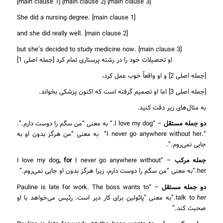
[main clause 1] [main clause 2] [main clause 3]
She did a nursing degree. [main clause 1]
and she did really well. [main clause 2]
but she’s decided to study medicine now. [main clause 3]
[جمله اصلی 1] او تحصیلات خود را در رشته پرستاری تمام کرد
[جمله اصلی 2] و او واقعاً خوب عمل کرد،
[جمله اصلی 3] اما او تصمیم گرفته است که اکنون پزشکی بخواند.
به مثال‌های زیر دقت کنید.
دو جمله مستقل
– “I love my dog.” به معنی “من سگم را دوست دارم.”.
“.I never go anywhere without her” به معنی “من هرگز بدون او به
جایی نمی‌روم.”.
جمله مرکب
– “I love my dog
I never go anywhere without
, for
her.”به معنی “من سگم را دوست دارم، زیرا هرگز بدون او جایی نمی‌روم.”
دو جمله مستقل
– “Pauline is late for work. The boss wants to
talk to her.”به معنی “پائولین برای کار دیر است. رئیس می‌خواهد با او
صحبت کند.”